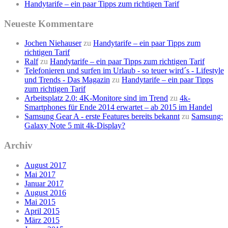
Handytarife – ein paar Tipps zum richtigen Tarif
Neueste Kommentare
Jochen Niehauser
zu
Handytarife – ein paar Tipps zum
richtigen Tarif
Ralf
zu
Handytarife – ein paar Tipps zum richtigen Tarif
Telefonieren und surfen im Urlaub - so teuer wird´s - Lifestyle
und Trends - Das Magazin
zu
Handytarife – ein paar Tipps
zum richtigen Tarif
Arbeitsplatz 2.0: 4K-Monitore sind im Trend
zu
4k-
Smartphones für Ende 2014 erwartet – ab 2015 im Handel
Samsung Gear A - erste Features bereits bekannt
zu
Samsung:
Galaxy Note 5 mit 4k-Display?
Archiv
August 2017
Mai 2017
Januar 2017
August 2016
Mai 2015
April 2015
März 2015