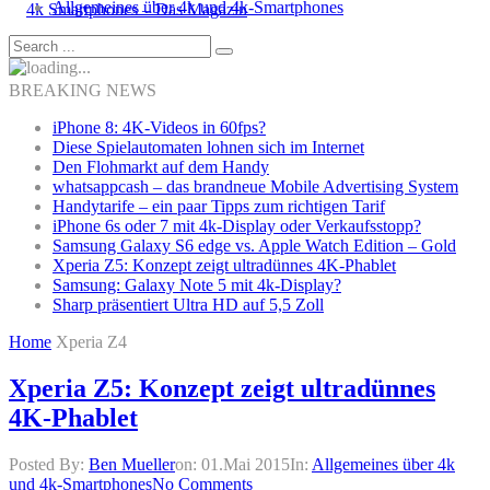
Allgemeines über 4k und 4k-Smartphones
BREAKING NEWS
iPhone 8: 4K-Videos in 60fps?
Diese Spielautomaten lohnen sich im Internet
Den Flohmarkt auf dem Handy
whatsappcash – das brandneue Mobile Advertising System
Handytarife – ein paar Tipps zum richtigen Tarif
iPhone 6s oder 7 mit 4k-Display oder Verkaufsstopp?
Samsung Galaxy S6 edge vs. Apple Watch Edition – Gold
Xperia Z5: Konzept zeigt ultradünnes 4K-Phablet
Samsung: Galaxy Note 5 mit 4k-Display?
Sharp präsentiert Ultra HD auf 5,5 Zoll
Home
Xperia Z4
Xperia Z5: Konzept zeigt ultradünnes
4K-Phablet
Posted By:
Ben Mueller
on:
01.Mai 2015
In:
Allgemeines über 4k
und 4k-Smartphones
No Comments