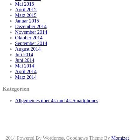
Mai 2015
April 2015
März 2015
Januar 2015
Dezember 2014
November 2014
Oktober 2014
September 2014
August 2014
Juli 2014
Juni 2014
Mai 2014
April 2014
März 2014
Kategorien
Allgemeines über 4k und 4k-Smartphones
2014 Powered By Wordpress, Goodnews Theme By
Momizat