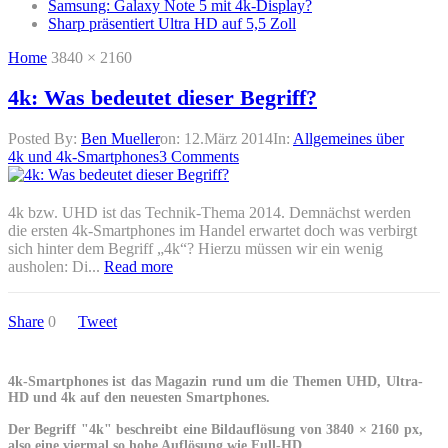
Samsung: Galaxy Note 5 mit 4k-Display?
Sharp präsentiert Ultra HD auf 5,5 Zoll
Home
3840 × 2160
4k: Was bedeutet dieser Begriff?
Posted By:
Ben Mueller
on:
12.März 2014
In:
Allgemeines über
4k und 4k-Smartphones
3 Comments
4k bzw. UHD ist das Technik-Thema 2014. Demnächst werden
die ersten 4k-Smartphones im Handel erwartet doch was verbirgt
sich hinter dem Begriff „4k“? Hierzu müssen wir ein wenig
ausholen: Di...
Read more
Share
0
Tweet
4k-Smartphones ist das Magazin rund um die Themen UHD, Ultra-
HD und 4k auf den neuesten Smartphones.
Der Begriff "4k" beschreibt eine Bildauflösung von 3840 × 2160 px,
also eine viermal so hohe Auflösung wie Full-HD.