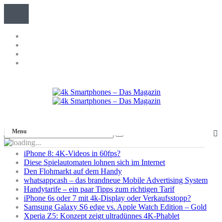
Menu
iPhone 8: 4K-Videos in 60fps?
Diese Spielautomaten lohnen sich im Internet
Den Flohmarkt auf dem Handy
whatsappcash – das brandneue Mobile Advertising System
Handytarife – ein paar Tipps zum richtigen Tarif
iPhone 6s oder 7 mit 4k-Display oder Verkaufsstopp?
Samsung Galaxy S6 edge vs. Apple Watch Edition – Gold
Xperia Z5: Konzept zeigt ultradünnes 4K-Phablet