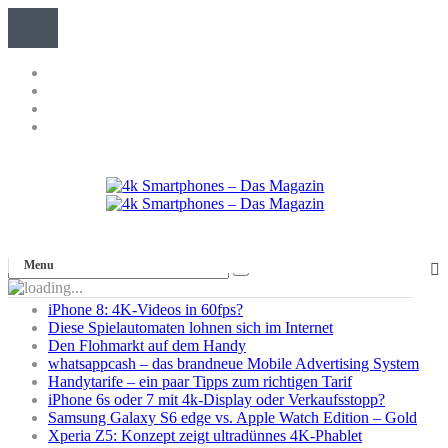
Menu
iPhone 8: 4K-Videos in 60fps?
Diese Spielautomaten lohnen sich im Internet
Den Flohmarkt auf dem Handy
whatsappcash – das brandneue Mobile Advertising System
Handytarife – ein paar Tipps zum richtigen Tarif
iPhone 6s oder 7 mit 4k-Display oder Verkaufsstopp?
Samsung Galaxy S6 edge vs. Apple Watch Edition – Gold
Xperia Z5: Konzept zeigt ultradünnes 4K-Phablet