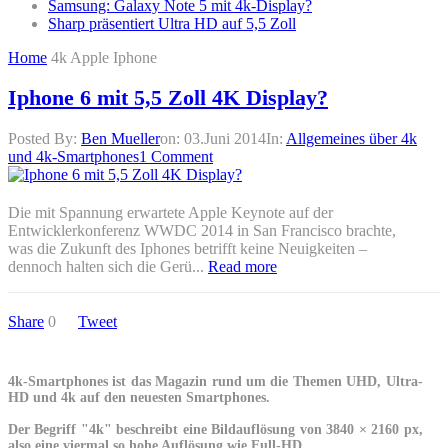
Samsung: Galaxy Note 5 mit 4k-Display?
Sharp präsentiert Ultra HD auf 5,5 Zoll
Home
4k Apple Iphone
Iphone 6 mit 5,5 Zoll 4K Display?
Posted By:
Ben Mueller
on:
03.Juni 2014
In:
Allgemeines über 4k
und 4k-Smartphones
1 Comment
Die mit Spannung erwartete Apple Keynote auf der
Entwicklerkonferenz WWDC 2014 in San Francisco brachte,
was die Zukunft des Iphones betrifft keine Neuigkeiten –
dennoch halten sich die Gerü...
Read more
Share
0
Tweet
4k-Smartphones ist das Magazin rund um die Themen UHD, Ultra-
HD und 4k auf den neuesten Smartphones.
Der Begriff "4k" beschreibt eine Bildauflösung von 3840 × 2160 px,
also eine viermal so hohe Auflösung wie Full-HD.