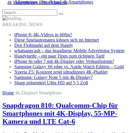
Allgemeines über 4k und 4k-Smartphones
BREAKING NEWS
iPhone 8: 4K-Videos in 60fps?
Diese Spielautomaten lohnen sich im Internet
Den Flohmarkt auf dem Handy
whatsappcash – das brandneue Mobile Advertising System
Handytarife – ein paar Tipps zum richtigen Tarif
iPhone 6s oder 7 mit 4k-Display oder Verkaufsstopp?
Samsung Galaxy S6 edge vs. Apple Watch Edition – Gold
Xperia Z5: Konzept zeigt ultradünnes 4K-Phablet
Samsung: Galaxy Note 5 mit 4k-Display?
Sharp präsentiert Ultra HD auf 5,5 Zoll
Home
4k-Displays Smartphone
Snapdragon 810: Qualcomm-Chip für
Smartphones mit 4K-Display, 55-MP-
Kamera und LTE Cat-6