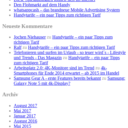
Den Flohmarkt auf dem Handy
whatsappcash – das brandneue Mobile Advertising System
Handytarife – ein paar Tipps zum richtigen Tarif
Neueste Kommentare
Jochen Niehauser
zu
Handytarife – ein paar Tipps zum
richtigen Tarif
Ralf
zu
Handytarife – ein paar Tipps zum richtigen Tarif
Telefonieren und surfen im Urlaub - so teuer wird´s - Lifestyle
und Trends - Das Magazin
zu
Handytarife – ein paar Tipps
zum richtigen Tarif
Arbeitsplatz 2.0: 4K-Monitore sind im Trend
zu
4k-
Smartphones für Ende 2014 erwartet – ab 2015 im Handel
Samsung Gear A - erste Features bereits bekannt
zu
Samsung:
Galaxy Note 5 mit 4k-Display?
Archiv
August 2017
Mai 2017
Januar 2017
August 2016
Mai 2015