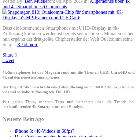
Posted By:
Ben Mueller
on:
08.April 2014
In:
Allgemeines über 4k
und 4k-Smartphones
6 Comments
Dass die kommenden Smartphones mit UHD-Display in 4k-
Auflösung kommen werden ist bereits seit mehreren Monaten sicher,
nun ergänzt der drittgrößte Chiphersteller der Welt Qualcomm seine
Snap...
Read more
Share
0
Tweet
4k-Smartphones ist das Magazin rund um die Themen UHD, Ultra-HD und
4k auf den neuesten Smartphones.
Der Begriff "4k" beschreibt eine Bildauflösung von 3840 × 2160 px, also eine
viermal so hohe Auflösung wie Full-HD.
Wir geben Tipps, machen Tests und berichten über die Trends bei
hochauflösenden 4k-Smartphones und Handys.
Neueste Beiträge
iPhone 8: 4K-Videos in 60fps?
Diese Spielautomaten lohnen sich im Internet