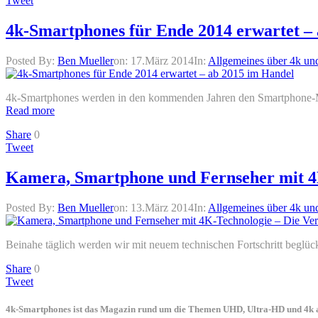
Tweet
4k-Smartphones für Ende 2014 erwartet –
Posted By:
Ben Mueller
on:
17.März 2014
In:
Allgemeines über 4k un
4k-Smartphones werden in den kommenden Jahren den Smartphone-Mark
Read more
Share
0
Tweet
Kamera, Smartphone und Fernseher mit 4K
Posted By:
Ben Mueller
on:
13.März 2014
In:
Allgemeines über 4k un
Beinahe täglich werden wir mit neuem technischen Fortschritt beglück
Share
0
Tweet
4k-Smartphones ist das Magazin rund um die Themen UHD, Ultra-HD und 4k a