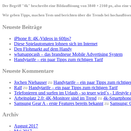
Der Begriff "4k" beschreibt eine Bildauflösung von 3840 × 2160 px, also eine
Wir geben Tipps, machen Tests und berichten über die Trends bei hochauflö
Neueste Beiträge
iPhone 8: 4K-Videos in 60fps?
Diese Spielautomaten lohnen sich im Internet
Den Flohmarkt auf dem Handy
whatsappcash – das brandneue Mobile Advertising System
Handytarife – ein paar Tipps zum richtigen Tarif
Neueste Kommentare
Jochen Niehauser
zu
Handytarife – ein paar Tipps zum richtige
Ralf
zu
Handytarife – ein paar Tipps zum richtigen Tarif
Telefonieren und surfen im Urlaub - so teuer wird´s - Lifestyl
Arbeitsplatz 2.0: 4K-Monitore sind im Trend
zu
4k-Smartphone
Samsung Gear A - erste Features bereits bekannt
zu
Samsung: G
Archiv
August 2017