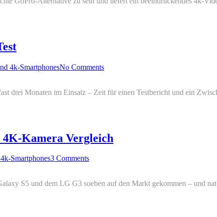
chte GoPro-Alternative zu sein und liefert ein beeindruckendes 4k-Vi
Test
und 4k-Smartphones
No Comments
fast drei Monaten im Einsatz – Zeit für einen Testbericht und ein Zwi
n 4K-Kamera Vergleich
 4k-Smartphones
3 Comments
alaxy S5 und dem LG G3 soeben auf den Markt gekommen – und natürli