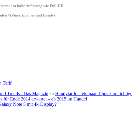
 viermal so hohe Auflösung wie Full-HD.
senden 4k-Smartphones und Handys.
n Tarif
e und Trends - Das Magazin
zu
Handytarife – ein paar Tipps zum richtige
s für Ende 2014 erwartet – ab 2015 im Handel
alaxy Note 5 mit 4k-Display?