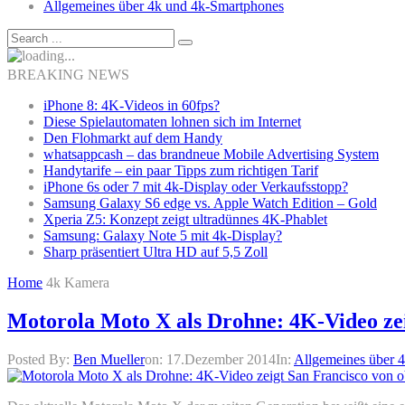
Allgemeines über 4k und 4k-Smartphones
BREAKING NEWS
iPhone 8: 4K-Videos in 60fps?
Diese Spielautomaten lohnen sich im Internet
Den Flohmarkt auf dem Handy
whatsappcash – das brandneue Mobile Advertising System
Handytarife – ein paar Tipps zum richtigen Tarif
iPhone 6s oder 7 mit 4k-Display oder Verkaufsstopp?
Samsung Galaxy S6 edge vs. Apple Watch Edition – Gold
Xperia Z5: Konzept zeigt ultradünnes 4K-Phablet
Samsung: Galaxy Note 5 mit 4k-Display?
Sharp präsentiert Ultra HD auf 5,5 Zoll
Home
4k Kamera
Motorola Moto X als Drohne: 4K-Video zei
Posted By:
Ben Mueller
on:
17.Dezember 2014
In:
Allgemeines über 