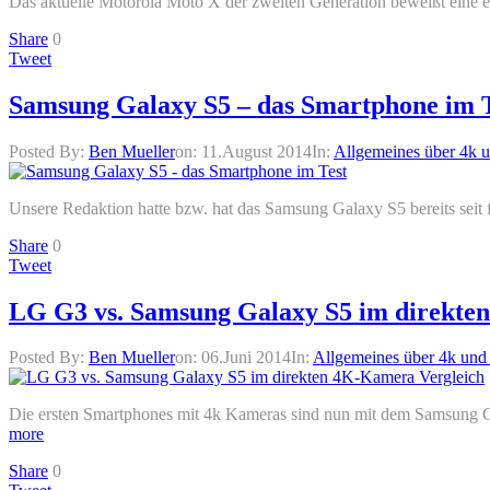
Das aktuelle Motorola Moto X der zweiten Generation beweißt eine e
Share
0
Tweet
Samsung Galaxy S5 – das Smartphone im 
Posted By:
Ben Mueller
on:
11.August 2014
In:
Allgemeines über 4k 
Unsere Redaktion hatte bzw. hat das Samsung Galaxy S5 bereits seit 
Share
0
Tweet
LG G3 vs. Samsung Galaxy S5 im direkte
Posted By:
Ben Mueller
on:
06.Juni 2014
In:
Allgemeines über 4k und
Die ersten Smartphones mit 4k Kameras sind nun mit dem Samsung G
more
Share
0