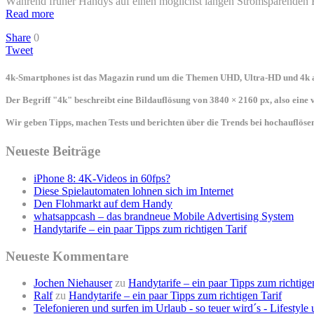
Während früher Handys auf einen möglichst langen Stromsparenden B
Read more
Share
0
Tweet
4k-Smartphones ist das Magazin rund um die Themen UHD, Ultra-HD und 4k a
Der Begriff "4k" beschreibt eine Bildauflösung von 3840 × 2160 px, also eine
Wir geben Tipps, machen Tests und berichten über die Trends bei hochauflö
Neueste Beiträge
iPhone 8: 4K-Videos in 60fps?
Diese Spielautomaten lohnen sich im Internet
Den Flohmarkt auf dem Handy
whatsappcash – das brandneue Mobile Advertising System
Handytarife – ein paar Tipps zum richtigen Tarif
Neueste Kommentare
Jochen Niehauser
zu
Handytarife – ein paar Tipps zum richtige
Ralf
zu
Handytarife – ein paar Tipps zum richtigen Tarif
Telefonieren und surfen im Urlaub - so teuer wird´s - Lifestyl