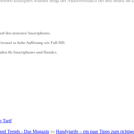
etrieb konzipiert wurden steigt der Akkuverbrauch bei den neuen 4k
uf den neuesten Smartphones.
 viermal so hohe Auflösung wie Full-HD.
senden 4k-Smartphones und Handys.
n Tarif
e und Trends - Das Magazin
zu
Handytarife – ein paar Tipps zum richtige