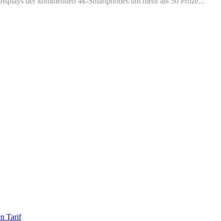
-Displays der kommenden 4k-Smartphones um mehr als 50 Proze...
n Tarif