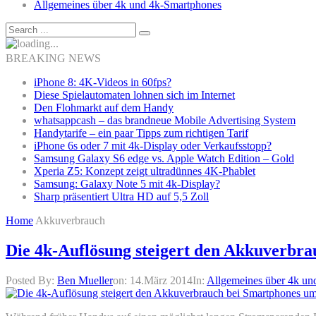
Allgemeines über 4k und 4k-Smartphones
BREAKING NEWS
iPhone 8: 4K-Videos in 60fps?
Diese Spielautomaten lohnen sich im Internet
Den Flohmarkt auf dem Handy
whatsappcash – das brandneue Mobile Advertising System
Handytarife – ein paar Tipps zum richtigen Tarif
iPhone 6s oder 7 mit 4k-Display oder Verkaufsstopp?
Samsung Galaxy S6 edge vs. Apple Watch Edition – Gold
Xperia Z5: Konzept zeigt ultradünnes 4K-Phablet
Samsung: Galaxy Note 5 mit 4k-Display?
Sharp präsentiert Ultra HD auf 5,5 Zoll
Home
Akkuverbrauch
Die 4k-Auflösung steigert den Akkuverbra
Posted By:
Ben Mueller
on:
14.März 2014
In:
Allgemeines über 4k un