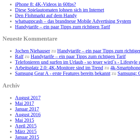
iPhone 8: 4K-Videos in 60fps?
Diese Spielautomaten lohnen sich im Internet
Den Flohmarkt auf dem Handy
whatsappcash – das brandneue Mobile Advertising System
Handytarife – ein paar Tipps zum richtigen Tarif
Neueste Kommentare
Jochen Niehauser
zu
Handytarife – ein paar Tipps zum richtige
Ralf
zu
Handytarife – ein paar Tipps zum richtigen Tarif
Telefonieren und surfen im Urlaub - so teuer wird´s - Lifestyl
Arbeitsplatz 2.0: 4K-Monitore sind im Trend
zu
4k-Smartphone
Samsung Gear A - erste Features bereits bekannt
zu
Samsung: G
Archiv
August 2017
Mai 2017
Januar 2017
August 2016
Mai 2015
April 2015
März 2015
Januar 2015