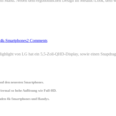
dem Markt. Neben dem ergonomischen Design im Metallic-Look, dem wir
 4k-Smartphones
2 Comments
Highlight von LG hat ein 5,5-Zoll-QHD-Display, sowie einen Snapdra
uf den neuesten Smartphones.
 viermal so hohe Auflösung wie Full-HD.
senden 4k-Smartphones und Handys.