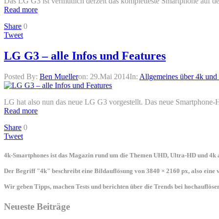
Das LG G3 ist vermutlich derzeit das kompletteste Smartphone auf 
Read more
Share
0
Tweet
LG G3 – alle Infos und Features
Posted By:
Ben Mueller
on:
29.Mai 2014
In:
Allgemeines über 4k und
LG hat also nun das neue LG G3 vorgestellt. Das neue Smartphone-
Read more
Share
0
Tweet
4k-Smartphones ist das Magazin rund um die Themen UHD, Ultra-HD und 4k a
Der Begriff "4k" beschreibt eine Bildauflösung von 3840 × 2160 px, also eine
Wir geben Tipps, machen Tests und berichten über die Trends bei hochauflö
Neueste Beiträge