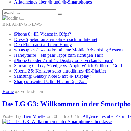
Allgemeines über 4k und 4k-Smartphones
BREAKING NEWS
iPhone 8: 4K-Videos in 60fps?
Diese Spielautomaten lohnen sich im Internet
Den Flohmarkt auf dem Handy
whatsappcash – das brandneue Mobile Advertising System
Handytarife – ein paar Tipps zum richtigen Tarif
iPhone 6s oder 7 mit 4k-Display oder Verkaufsstopp?
Samsung Galaxy S6 edge vs. Apple Watch Edition – Gold
Xperia Z5: Konzept zeigt ultradünnes 4K-Phablet
Samsung: Galaxy Note 5 mit 4k-Display?
Sharp präsentiert Ultra HD auf 5,5 Zoll
Home
g3 vorbestellen
Das LG G3: Willkommen in der Smartpho
Posted By:
Ben Mueller
on:
08.Juli 2014
In:
Allgemeines über 4k und