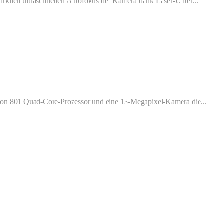
klich ultraschnellen Autofokus der Kamera dank Laser-Unter...
gon 801 Quad-Core-Prozessor und eine 13-Megapixel-Kamera die...