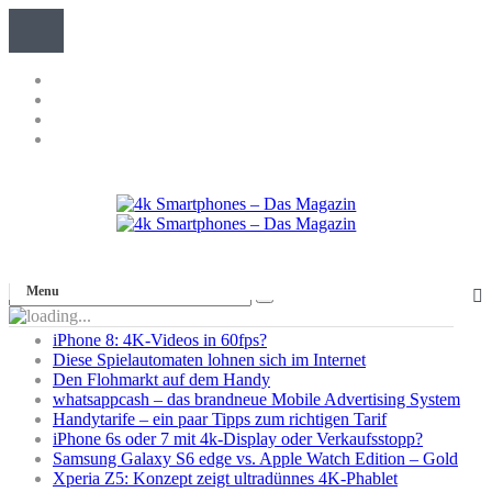
Menu
iPhone 8: 4K-Videos in 60fps?
Diese Spielautomaten lohnen sich im Internet
Den Flohmarkt auf dem Handy
whatsappcash – das brandneue Mobile Advertising System
Handytarife – ein paar Tipps zum richtigen Tarif
iPhone 6s oder 7 mit 4k-Display oder Verkaufsstopp?
Samsung Galaxy S6 edge vs. Apple Watch Edition – Gold
Xperia Z5: Konzept zeigt ultradünnes 4K-Phablet