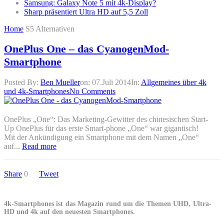
Samsung: Galaxy Note 5 mit 4k-Display?
Sharp präsentiert Ultra HD auf 5,5 Zoll
Home
S5 Alternativen
OnePlus One – das CyanogenMod-
Smartphone
Posted By:
Ben Mueller
on:
07.Juli 2014
In:
Allgemeines über 4k
und 4k-Smartphones
No Comments
OnePlus „One“: Das Marketing-Gewitter des chinesischen Start-
Up OnePlus für das erste Smart-phone „One“ war gigantisch!
Mit der Ankündigung ein Smartphone mit dem Namen „One“
auf...
Read more
Share
0
Tweet
4k-Smartphones ist das Magazin rund um die Themen UHD, Ultra-
HD und 4k auf den neuesten Smartphones.