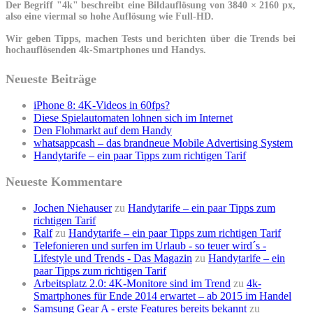
Der Begriff "4k" beschreibt eine Bildauflösung von 3840 × 2160 px,
also eine viermal so hohe Auflösung wie Full-HD.
Wir geben Tipps, machen Tests und berichten über die Trends bei
hochauflösenden 4k-Smartphones und Handys.
Neueste Beiträge
iPhone 8: 4K-Videos in 60fps?
Diese Spielautomaten lohnen sich im Internet
Den Flohmarkt auf dem Handy
whatsappcash – das brandneue Mobile Advertising System
Handytarife – ein paar Tipps zum richtigen Tarif
Neueste Kommentare
Jochen Niehauser
zu
Handytarife – ein paar Tipps zum
richtigen Tarif
Ralf
zu
Handytarife – ein paar Tipps zum richtigen Tarif
Telefonieren und surfen im Urlaub - so teuer wird´s -
Lifestyle und Trends - Das Magazin
zu
Handytarife – ein
paar Tipps zum richtigen Tarif
Arbeitsplatz 2.0: 4K-Monitore sind im Trend
zu
4k-
Smartphones für Ende 2014 erwartet – ab 2015 im Handel
Samsung Gear A - erste Features bereits bekannt
zu