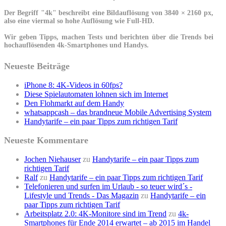
Der Begriff "4k" beschreibt eine Bildauflösung von 3840 × 2160 px,
also eine viermal so hohe Auflösung wie Full-HD.
Wir geben Tipps, machen Tests und berichten über die Trends bei
hochauflösenden 4k-Smartphones und Handys.
Neueste Beiträge
iPhone 8: 4K-Videos in 60fps?
Diese Spielautomaten lohnen sich im Internet
Den Flohmarkt auf dem Handy
whatsappcash – das brandneue Mobile Advertising System
Handytarife – ein paar Tipps zum richtigen Tarif
Neueste Kommentare
Jochen Niehauser
zu
Handytarife – ein paar Tipps zum
richtigen Tarif
Ralf
zu
Handytarife – ein paar Tipps zum richtigen Tarif
Telefonieren und surfen im Urlaub - so teuer wird´s -
Lifestyle und Trends - Das Magazin
zu
Handytarife – ein
paar Tipps zum richtigen Tarif
Arbeitsplatz 2.0: 4K-Monitore sind im Trend
zu
4k-
Smartphones für Ende 2014 erwartet – ab 2015 im Handel