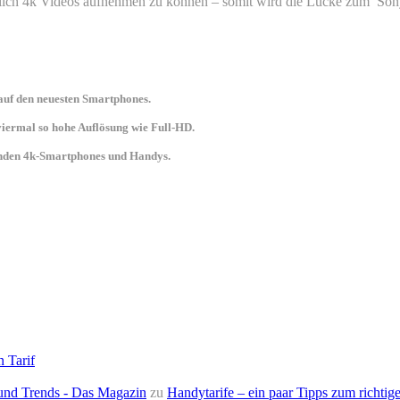
lich 4k Videos aufnehmen zu können – somit wird die Lücke zum Sony
uf den neuesten Smartphones.
 viermal so hohe Auflösung wie Full-HD.
senden 4k-Smartphones und Handys.
n Tarif
e und Trends - Das Magazin
zu
Handytarife – ein paar Tipps zum richtige