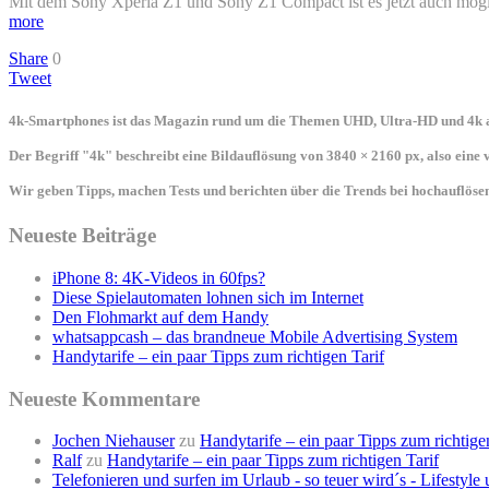
Mit dem Sony Xperia Z1 und Sony Z1 Compact ist es jetzt auch mög
more
Share
0
Tweet
4k-Smartphones ist das Magazin rund um die Themen UHD, Ultra-HD und 4k a
Der Begriff "4k" beschreibt eine Bildauflösung von 3840 × 2160 px, also eine
Wir geben Tipps, machen Tests und berichten über die Trends bei hochauflö
Neueste Beiträge
iPhone 8: 4K-Videos in 60fps?
Diese Spielautomaten lohnen sich im Internet
Den Flohmarkt auf dem Handy
whatsappcash – das brandneue Mobile Advertising System
Handytarife – ein paar Tipps zum richtigen Tarif
Neueste Kommentare
Jochen Niehauser
zu
Handytarife – ein paar Tipps zum richtige
Ralf
zu
Handytarife – ein paar Tipps zum richtigen Tarif
Telefonieren und surfen im Urlaub - so teuer wird´s - Lifestyl