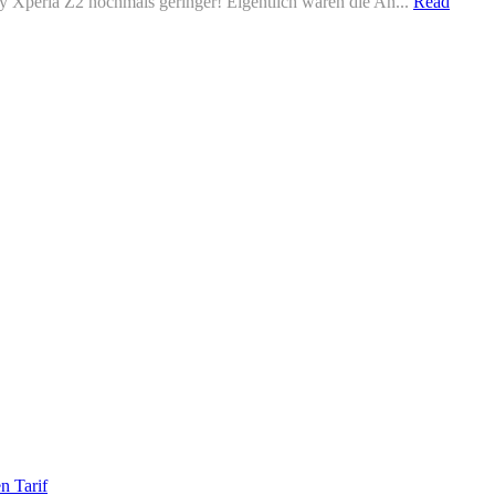
 Xperia Z2 nochmals geringer! Eigentlich waren die An...
Read
n Tarif