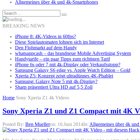
Allgemeines über 4k und 4k-Smartphones
BREAKING NEWS
iPhone 8: 4K-Videos in 60fps?
Diese Spielautomaten lohnen sich im Internet
Den Flohmarkt auf dem Handy
whatsappcash – das brandneue Mobile Advertising System
Handytarife – ein paar Tipps zum richtigen Tarif
iPhone 6s oder 7 mit 4k-Display oder Verkaufsstopp?
Samsung Galaxy S6 edge vs. Apple Watch Edition – Gold
Xperia Z5: Konzept zeigt ultradünnes 4K-Phablet
Samsung: Galaxy Note 5 mit 4k-Display?
Sharp präsentiert Ultra HD auf 5,5 Zoll
Home
Sony Xperia Z1 4k Videos
Sony Xperia Z1 und Z1 Compact mit 4K Vi
Posted By:
Ben Mueller
on:
10.Juni 2014
In:
Allgemeines über 4k und