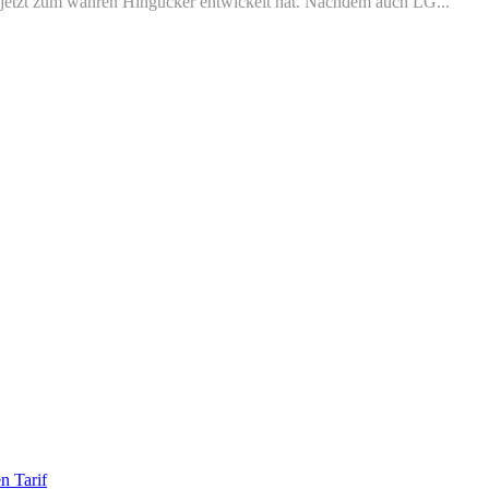
 jetzt zum wahren Hingucker entwickelt hat. Nachdem auch LG...
n Tarif