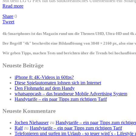
Mit dem LG G Flex hat das südkoreanisches Unternehmen ein Smartph
Read more
Share
0
Tweet
4k-Smartphones ist das Magazin rund um die Themen UHD, Ultra-HD und 4k a
Der Begriff "4k" beschreibt eine Bildauflösung von 3840 × 2160 px, also eine
Wir geben Tipps, machen Tests und berichten über die Trends bei hochauflö
Neueste Beiträge
iPhone 8: 4K-Videos in 60fps?
Diese Spielautomaten lohnen sich im Internet
Den Flohmarkt auf dem Handy
whatsappcash – das brandneue Mobile Advertising System
Handytarife – ein paar Tipps zum richtigen Tarif
Neueste Kommentare
Jochen Niehauser
zu
Handytarife – ein paar Tipps zum richtige
Ralf
zu
Handytarife – ein paar Tipps zum richtigen Tarif
Telefonieren und surfen im Urlaub - so teuer wird´s - Lifestyl