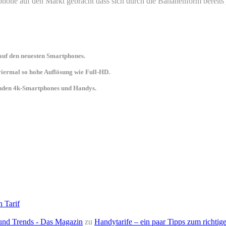
one auf den Markt gebracht dass sich durch die Bananenform bereits
uf den neuesten Smartphones.
 viermal so hohe Auflösung wie Full-HD.
senden 4k-Smartphones und Handys.
n Tarif
e und Trends - Das Magazin
zu
Handytarife – ein paar Tipps zum richtige