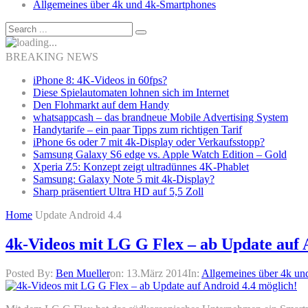
Allgemeines über 4k und 4k-Smartphones
BREAKING NEWS
iPhone 8: 4K-Videos in 60fps?
Diese Spielautomaten lohnen sich im Internet
Den Flohmarkt auf dem Handy
whatsappcash – das brandneue Mobile Advertising System
Handytarife – ein paar Tipps zum richtigen Tarif
iPhone 6s oder 7 mit 4k-Display oder Verkaufsstopp?
Samsung Galaxy S6 edge vs. Apple Watch Edition – Gold
Xperia Z5: Konzept zeigt ultradünnes 4K-Phablet
Samsung: Galaxy Note 5 mit 4k-Display?
Sharp präsentiert Ultra HD auf 5,5 Zoll
Home
Update Android 4.4
4k-Videos mit LG G Flex – ab Update auf 
Posted By:
Ben Mueller
on:
13.März 2014
In:
Allgemeines über 4k un