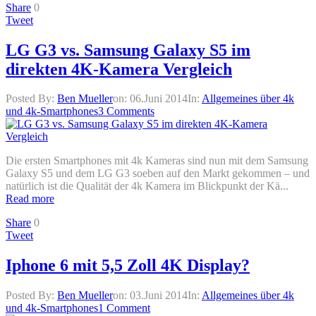
Share
0
Tweet
LG G3 vs. Samsung Galaxy S5 im
direkten 4K-Kamera Vergleich
Posted By:
Ben Mueller
on:
06.Juni 2014
In:
Allgemeines über 4k
und 4k-Smartphones
3 Comments
Die ersten Smartphones mit 4k Kameras sind nun mit dem Samsung
Galaxy S5 und dem LG G3 soeben auf den Markt gekommen – und
natürlich ist die Qualität der 4k Kamera im Blickpunkt der Kä...
Read more
Share
0
Tweet
Iphone 6 mit 5,5 Zoll 4K Display?
Posted By:
Ben Mueller
on:
03.Juni 2014
In:
Allgemeines über 4k
und 4k-Smartphones
1 Comment