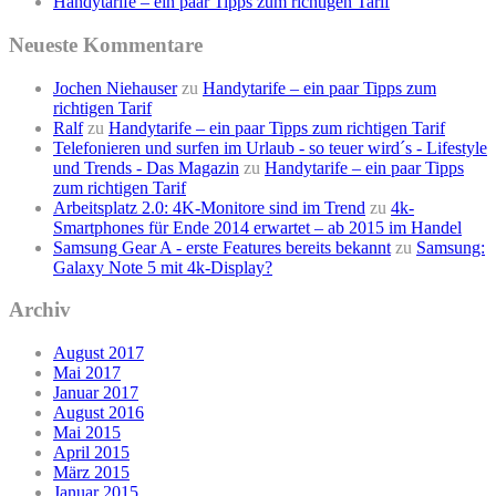
Handytarife – ein paar Tipps zum richtigen Tarif
Neueste Kommentare
Jochen Niehauser
zu
Handytarife – ein paar Tipps zum
richtigen Tarif
Ralf
zu
Handytarife – ein paar Tipps zum richtigen Tarif
Telefonieren und surfen im Urlaub - so teuer wird´s - Lifestyle
und Trends - Das Magazin
zu
Handytarife – ein paar Tipps
zum richtigen Tarif
Arbeitsplatz 2.0: 4K-Monitore sind im Trend
zu
4k-
Smartphones für Ende 2014 erwartet – ab 2015 im Handel
Samsung Gear A - erste Features bereits bekannt
zu
Samsung:
Galaxy Note 5 mit 4k-Display?
Archiv
August 2017
Mai 2017
Januar 2017
August 2016
Mai 2015
April 2015
März 2015
Januar 2015