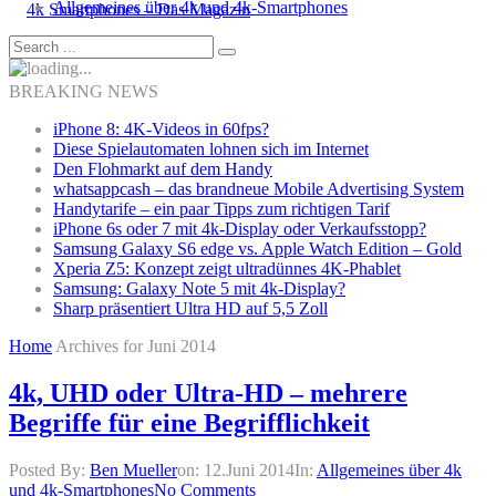
Allgemeines über 4k und 4k-Smartphones
BREAKING NEWS
iPhone 8: 4K-Videos in 60fps?
Diese Spielautomaten lohnen sich im Internet
Den Flohmarkt auf dem Handy
whatsappcash – das brandneue Mobile Advertising System
Handytarife – ein paar Tipps zum richtigen Tarif
iPhone 6s oder 7 mit 4k-Display oder Verkaufsstopp?
Samsung Galaxy S6 edge vs. Apple Watch Edition – Gold
Xperia Z5: Konzept zeigt ultradünnes 4K-Phablet
Samsung: Galaxy Note 5 mit 4k-Display?
Sharp präsentiert Ultra HD auf 5,5 Zoll
Home
Archives for Juni 2014
4k, UHD oder Ultra-HD – mehrere
Begriffe für eine Begrifflichkeit
Posted By:
Ben Mueller
on:
12.Juni 2014
In:
Allgemeines über 4k
und 4k-Smartphones
No Comments