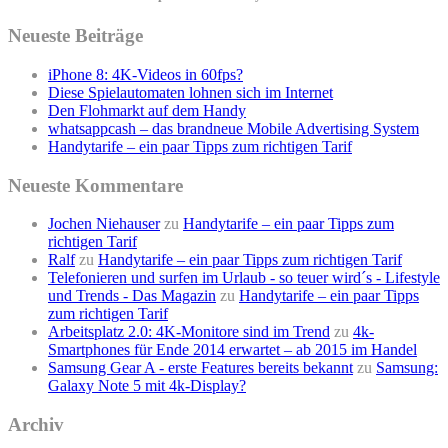
Neueste Beiträge
iPhone 8: 4K-Videos in 60fps?
Diese Spielautomaten lohnen sich im Internet
Den Flohmarkt auf dem Handy
whatsappcash – das brandneue Mobile Advertising System
Handytarife – ein paar Tipps zum richtigen Tarif
Neueste Kommentare
Jochen Niehauser
zu
Handytarife – ein paar Tipps zum
richtigen Tarif
Ralf
zu
Handytarife – ein paar Tipps zum richtigen Tarif
Telefonieren und surfen im Urlaub - so teuer wird´s - Lifestyle
und Trends - Das Magazin
zu
Handytarife – ein paar Tipps
zum richtigen Tarif
Arbeitsplatz 2.0: 4K-Monitore sind im Trend
zu
4k-
Smartphones für Ende 2014 erwartet – ab 2015 im Handel
Samsung Gear A - erste Features bereits bekannt
zu
Samsung:
Galaxy Note 5 mit 4k-Display?
Archiv