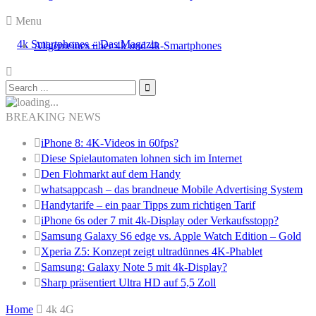
Menu
Allgemeines über 4k und 4k-Smartphones
BREAKING NEWS
iPhone 8: 4K-Videos in 60fps?
Diese Spielautomaten lohnen sich im Internet
Den Flohmarkt auf dem Handy
whatsappcash – das brandneue Mobile Advertising System
Handytarife – ein paar Tipps zum richtigen Tarif
iPhone 6s oder 7 mit 4k-Display oder Verkaufsstopp?
Samsung Galaxy S6 edge vs. Apple Watch Edition – Gold
Xperia Z5: Konzept zeigt ultradünnes 4K-Phablet
Samsung: Galaxy Note 5 mit 4k-Display?
Sharp präsentiert Ultra HD auf 5,5 Zoll
Home
4k 4G