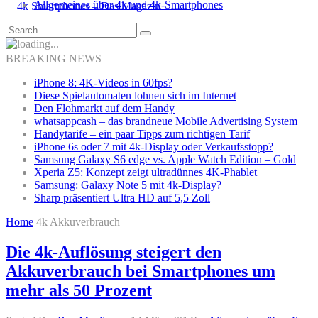
Allgemeines über 4k und 4k-Smartphones
BREAKING NEWS
iPhone 8: 4K-Videos in 60fps?
Diese Spielautomaten lohnen sich im Internet
Den Flohmarkt auf dem Handy
whatsappcash – das brandneue Mobile Advertising System
Handytarife – ein paar Tipps zum richtigen Tarif
iPhone 6s oder 7 mit 4k-Display oder Verkaufsstopp?
Samsung Galaxy S6 edge vs. Apple Watch Edition – Gold
Xperia Z5: Konzept zeigt ultradünnes 4K-Phablet
Samsung: Galaxy Note 5 mit 4k-Display?
Sharp präsentiert Ultra HD auf 5,5 Zoll
Home
4k Akkuverbrauch
Die 4k-Auflösung steigert den
Akkuverbrauch bei Smartphones um
mehr als 50 Prozent