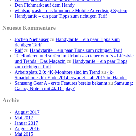
Den Flohmarkt auf dem Handy
whatsappcash – das brandneue Mobile Advertising System
Handytarife – ein paar Tipps zum richtigen Tarif
Neueste Kommentare
Jochen Niehauser
zu
Handytarife – ein paar Tipps zum
richtigen Tarif
Ralf
zu
Handytarife – ein paar Tipps zum richtigen Tarif
Telefonieren und surfen im Urlaub - so teuer wird´s - Lifestyle
und Trends - Das Magazin
zu
Handytarife – ein paar Tipps
zum richtigen Tarif
Arbeitsplatz 2.0: 4K-Monitore sind im Trend
zu
4k-
Smartphones für Ende 2014 erwartet – ab 2015 im Handel
Samsung Gear A - erste Features bereits bekannt
zu
Samsung:
Galaxy Note 5 mit 4k-Display?
Archiv
August 2017
Mai 2017
Januar 2017
August 2016
Mai 2015