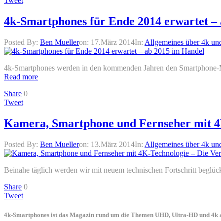
Tweet
4k-Smartphones für Ende 2014 erwartet –
Posted By:
Ben Mueller
on:
17.März 2014
In:
Allgemeines über 4k un
4k-Smartphones werden in den kommenden Jahren den Smartphone-Mark
Read more
Share
0
Tweet
Kamera, Smartphone und Fernseher mit 4K
Posted By:
Ben Mueller
on:
13.März 2014
In:
Allgemeines über 4k un
Beinahe täglich werden wir mit neuem technischen Fortschritt beglück
Share
0
Tweet
4k-Smartphones ist das Magazin rund um die Themen UHD, Ultra-HD und 4k a