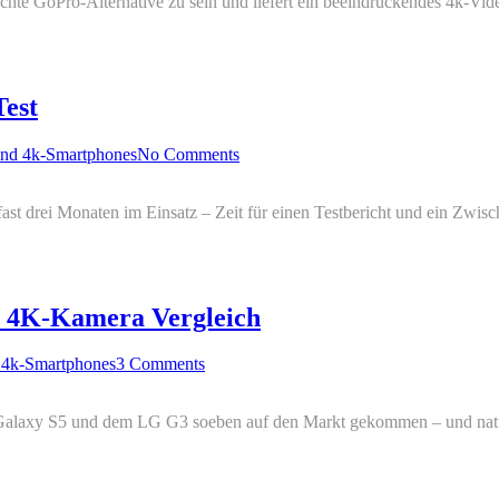
chte GoPro-Alternative zu sein und liefert ein beeindruckendes 4k-Vi
Test
und 4k-Smartphones
No Comments
fast drei Monaten im Einsatz – Zeit für einen Testbericht und ein Zwi
n 4K-Kamera Vergleich
 4k-Smartphones
3 Comments
alaxy S5 und dem LG G3 soeben auf den Markt gekommen – und natürli