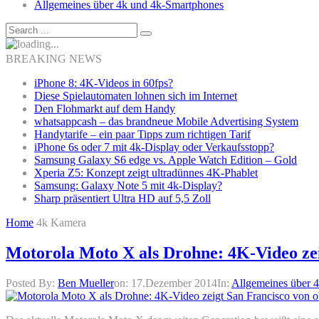
Allgemeines über 4k und 4k-Smartphones
BREAKING NEWS
iPhone 8: 4K-Videos in 60fps?
Diese Spielautomaten lohnen sich im Internet
Den Flohmarkt auf dem Handy
whatsappcash – das brandneue Mobile Advertising System
Handytarife – ein paar Tipps zum richtigen Tarif
iPhone 6s oder 7 mit 4k-Display oder Verkaufsstopp?
Samsung Galaxy S6 edge vs. Apple Watch Edition – Gold
Xperia Z5: Konzept zeigt ultradünnes 4K-Phablet
Samsung: Galaxy Note 5 mit 4k-Display?
Sharp präsentiert Ultra HD auf 5,5 Zoll
Home
4k Kamera
Motorola Moto X als Drohne: 4K-Video zei
Posted By:
Ben Mueller
on:
17.Dezember 2014
In:
Allgemeines über 