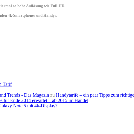
 viermal so hohe Auflösung wie Full-HD.
senden 4k-Smartphones und Handys.
n Tarif
e und Trends - Das Magazin
zu
Handytarife – ein paar Tipps zum richtige
s für Ende 2014 erwartet – ab 2015 im Handel
alaxy Note 5 mit 4k-Display?