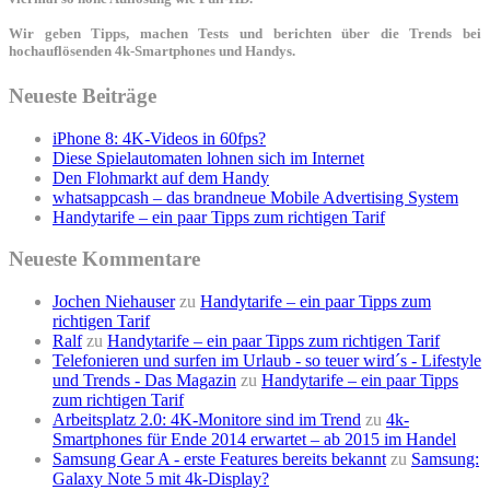
Wir geben Tipps, machen Tests und berichten über die Trends bei
hochauflösenden 4k-Smartphones und Handys.
Neueste Beiträge
iPhone 8: 4K-Videos in 60fps?
Diese Spielautomaten lohnen sich im Internet
Den Flohmarkt auf dem Handy
whatsappcash – das brandneue Mobile Advertising System
Handytarife – ein paar Tipps zum richtigen Tarif
Neueste Kommentare
Jochen Niehauser
zu
Handytarife – ein paar Tipps zum
richtigen Tarif
Ralf
zu
Handytarife – ein paar Tipps zum richtigen Tarif
Telefonieren und surfen im Urlaub - so teuer wird´s - Lifestyle
und Trends - Das Magazin
zu
Handytarife – ein paar Tipps
zum richtigen Tarif
Arbeitsplatz 2.0: 4K-Monitore sind im Trend
zu
4k-
Smartphones für Ende 2014 erwartet – ab 2015 im Handel
Samsung Gear A - erste Features bereits bekannt
zu
Samsung:
Galaxy Note 5 mit 4k-Display?