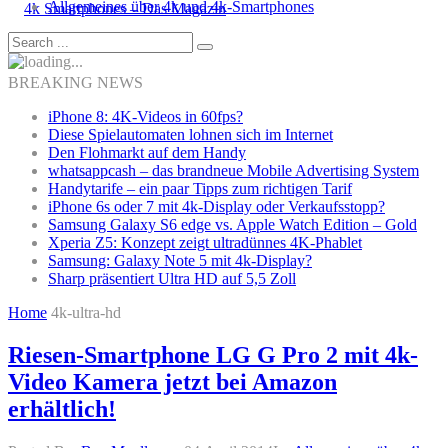
Allgemeines über 4k und 4k-Smartphones
BREAKING NEWS
iPhone 8: 4K-Videos in 60fps?
Diese Spielautomaten lohnen sich im Internet
Den Flohmarkt auf dem Handy
whatsappcash – das brandneue Mobile Advertising System
Handytarife – ein paar Tipps zum richtigen Tarif
iPhone 6s oder 7 mit 4k-Display oder Verkaufsstopp?
Samsung Galaxy S6 edge vs. Apple Watch Edition – Gold
Xperia Z5: Konzept zeigt ultradünnes 4K-Phablet
Samsung: Galaxy Note 5 mit 4k-Display?
Sharp präsentiert Ultra HD auf 5,5 Zoll
Home
4k-ultra-hd
Riesen-Smartphone LG G Pro 2 mit 4k-
Video Kamera jetzt bei Amazon
erhältlich!