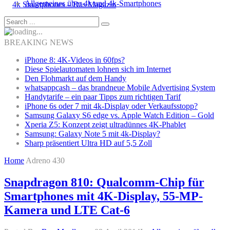
Allgemeines über 4k und 4k-Smartphones
BREAKING NEWS
iPhone 8: 4K-Videos in 60fps?
Diese Spielautomaten lohnen sich im Internet
Den Flohmarkt auf dem Handy
whatsappcash – das brandneue Mobile Advertising System
Handytarife – ein paar Tipps zum richtigen Tarif
iPhone 6s oder 7 mit 4k-Display oder Verkaufsstopp?
Samsung Galaxy S6 edge vs. Apple Watch Edition – Gold
Xperia Z5: Konzept zeigt ultradünnes 4K-Phablet
Samsung: Galaxy Note 5 mit 4k-Display?
Sharp präsentiert Ultra HD auf 5,5 Zoll
Home
Adreno 430
Snapdragon 810: Qualcomm-Chip für
Smartphones mit 4K-Display, 55-MP-
Kamera und LTE Cat-6