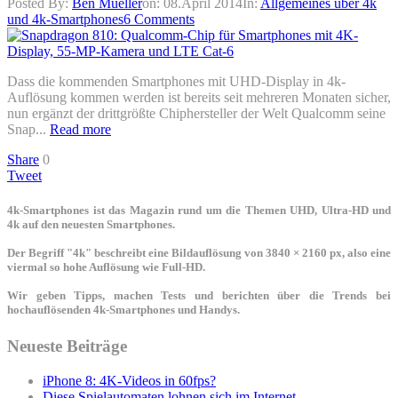
Posted By:
Ben Mueller
on:
08.April 2014
In:
Allgemeines über 4k
und 4k-Smartphones
6 Comments
Dass die kommenden Smartphones mit UHD-Display in 4k-
Auflösung kommen werden ist bereits seit mehreren Monaten sicher,
nun ergänzt der drittgrößte Chiphersteller der Welt Qualcomm seine
Snap...
Read more
Share
0
Tweet
4k-Smartphones ist das Magazin rund um die Themen UHD, Ultra-HD und
4k auf den neuesten Smartphones.
Der Begriff "4k" beschreibt eine Bildauflösung von 3840 × 2160 px, also eine
viermal so hohe Auflösung wie Full-HD.
Wir geben Tipps, machen Tests und berichten über die Trends bei
hochauflösenden 4k-Smartphones und Handys.
Neueste Beiträge
iPhone 8: 4K-Videos in 60fps?
Diese Spielautomaten lohnen sich im Internet