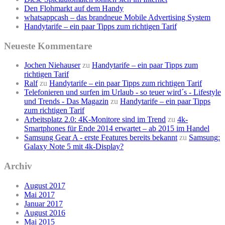
Den Flohmarkt auf dem Handy
whatsappcash – das brandneue Mobile Advertising System
Handytarife – ein paar Tipps zum richtigen Tarif
Neueste Kommentare
Jochen Niehauser
zu
Handytarife – ein paar Tipps zum
richtigen Tarif
Ralf
zu
Handytarife – ein paar Tipps zum richtigen Tarif
Telefonieren und surfen im Urlaub - so teuer wird´s - Lifestyle
und Trends - Das Magazin
zu
Handytarife – ein paar Tipps
zum richtigen Tarif
Arbeitsplatz 2.0: 4K-Monitore sind im Trend
zu
4k-
Smartphones für Ende 2014 erwartet – ab 2015 im Handel
Samsung Gear A - erste Features bereits bekannt
zu
Samsung:
Galaxy Note 5 mit 4k-Display?
Archiv
August 2017
Mai 2017
Januar 2017
August 2016
Mai 2015