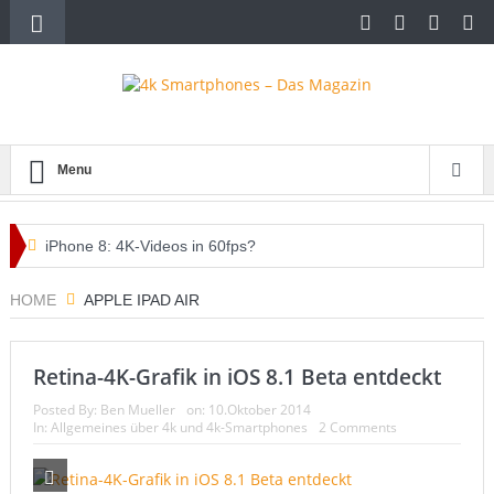
Menu
iPhone 8: 4K-Videos in 60fps?
Diese Spielautomaten lohnen sich im Internet
HOME
APPLE IPAD AIR
Den Flohmarkt auf dem Handy
Retina-4K-Grafik in iOS 8.1 Beta entdeckt
whatsappcash – das brandneue Mobile Advertising System
Posted By:
Ben Mueller
on:
10.Oktober 2014
Handytarife – ein paar Tipps zum richtigen Tarif
In:
Allgemeines über 4k und 4k-Smartphones
2 Comments
iPhone 6s oder 7 mit 4k-Display oder Verkaufsstopp?