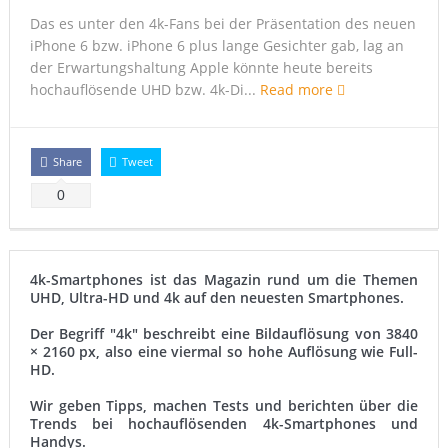
Samsung Galaxy S6 edge vs. Apple Watch Edition – Gold
Das es unter den 4k-Fans bei der Präsentation des neuen
Xperia Z5: Konzept zeigt ultradünnes 4K-Phablet
iPhone 6 bzw. iPhone 6 plus lange Gesichter gab, lag an
der Erwartungshaltung Apple könnte heute bereits
Samsung: Galaxy Note 5 mit 4k-Display?
hochauflösende UHD bzw. 4k-Di...
Read more
Sharp präsentiert Ultra HD auf 5,5 Zoll
Share
Tweet
0
4k-Smartphones ist das Magazin rund um die Themen
UHD, Ultra-HD und 4k auf den neuesten Smartphones.
Der Begriff "4k" beschreibt eine Bildauflösung von 3840
× 2160 px, also eine viermal so hohe Auflösung wie Full-
HD.
Wir geben Tipps, machen Tests und berichten über die
Trends bei hochauflösenden 4k-Smartphones und
Handys.