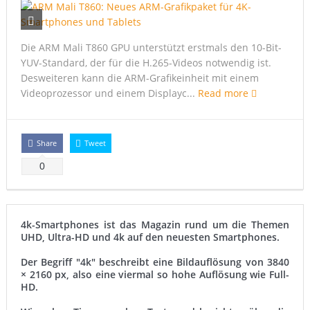
Samsung Galaxy S6 edge vs. Apple Watch Edition – Gold
Xperia Z5: Konzept zeigt ultradünnes 4K-Phablet
Die ARM Mali T860 GPU unterstützt erstmals den 10-Bit-
Samsung: Galaxy Note 5 mit 4k-Display?
YUV-Standard, der für die H.265-Videos notwendig ist.
Desweiteren kann die ARM-Grafikeinheit mit einem
Sharp präsentiert Ultra HD auf 5,5 Zoll
Videoprozessor und einem Displayc...
Read more
Share
Tweet
0
4k-Smartphones ist das Magazin rund um die Themen
UHD, Ultra-HD und 4k auf den neuesten Smartphones.
Der Begriff "4k" beschreibt eine Bildauflösung von 3840
× 2160 px, also eine viermal so hohe Auflösung wie Full-
HD.