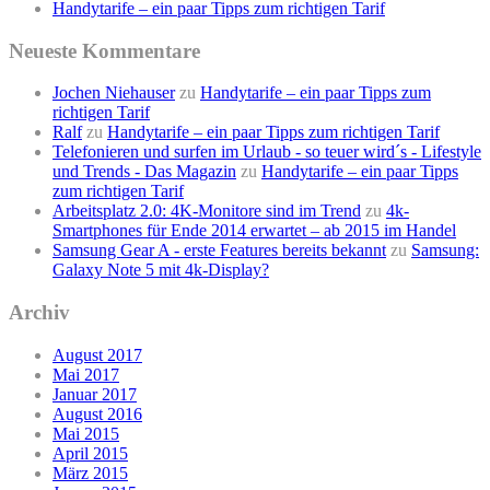
Handytarife – ein paar Tipps zum richtigen Tarif
Neueste Kommentare
Jochen Niehauser
zu
Handytarife – ein paar Tipps zum
richtigen Tarif
Ralf
zu
Handytarife – ein paar Tipps zum richtigen Tarif
Telefonieren und surfen im Urlaub - so teuer wird´s - Lifestyle
und Trends - Das Magazin
zu
Handytarife – ein paar Tipps
zum richtigen Tarif
Arbeitsplatz 2.0: 4K-Monitore sind im Trend
zu
4k-
Smartphones für Ende 2014 erwartet – ab 2015 im Handel
Samsung Gear A - erste Features bereits bekannt
zu
Samsung:
Galaxy Note 5 mit 4k-Display?
Archiv
August 2017
Mai 2017
Januar 2017
August 2016
Mai 2015
April 2015
März 2015