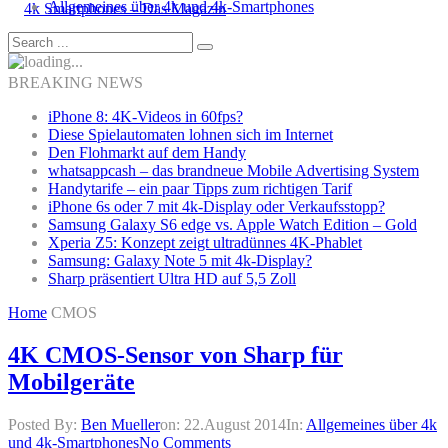
Allgemeines über 4k und 4k-Smartphones
BREAKING NEWS
iPhone 8: 4K-Videos in 60fps?
Diese Spielautomaten lohnen sich im Internet
Den Flohmarkt auf dem Handy
whatsappcash – das brandneue Mobile Advertising System
Handytarife – ein paar Tipps zum richtigen Tarif
iPhone 6s oder 7 mit 4k-Display oder Verkaufsstopp?
Samsung Galaxy S6 edge vs. Apple Watch Edition – Gold
Xperia Z5: Konzept zeigt ultradünnes 4K-Phablet
Samsung: Galaxy Note 5 mit 4k-Display?
Sharp präsentiert Ultra HD auf 5,5 Zoll
Home
CMOS
4K CMOS-Sensor von Sharp für
Mobilgeräte
Posted By:
Ben Mueller
on:
22.August 2014
In:
Allgemeines über 4k
und 4k-Smartphones
No Comments