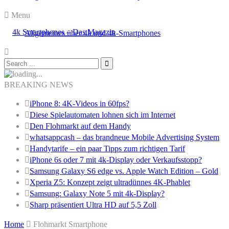
Menu
Allgemeines über 4k und 4k-Smartphones
BREAKING NEWS
iPhone 8: 4K-Videos in 60fps?
Diese Spielautomaten lohnen sich im Internet
Den Flohmarkt auf dem Handy
whatsappcash – das brandneue Mobile Advertising System
Handytarife – ein paar Tipps zum richtigen Tarif
iPhone 6s oder 7 mit 4k-Display oder Verkaufsstopp?
Samsung Galaxy S6 edge vs. Apple Watch Edition – Gold
Xperia Z5: Konzept zeigt ultradünnes 4K-Phablet
Samsung: Galaxy Note 5 mit 4k-Display?
Sharp präsentiert Ultra HD auf 5,5 Zoll
Home
Flohmarkt Smartphone