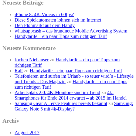
Neueste Beiträge
iPhone 8: 4K-Videos in 60fps?
Diese Spielautomaten lohnen sich im Internet
Den Flohmarkt auf dem Handy
whatsappcash – das brandneue Mobile Advertising System
Handytarife – ein paar Tipps zum richtigen Tarif
Neueste Kommentare
Jochen Niehauser
zu
Handytarife – ein paar Tipps zum
richtigen Tarif
Ralf
zu
Handytarife – ein paar Tipps zum richtigen Tarif
Telefonieren und surfen im Urlaub - so teuer wird´s - Lifestyle
und Trends - Das Magazin
zu
Handytarife – ein paar Tipps
zum richtigen Tarif
Arbeitsplatz 2.0: 4K-Monitore sind im Trend
zu
4k-
Smartphones für Ende 2014 erwartet – ab 2015 im Handel
Samsung Gear A - erste Features bereits bekannt
zu
Samsung:
Galaxy Note 5 mit 4k-Display?
Archiv
August 2017