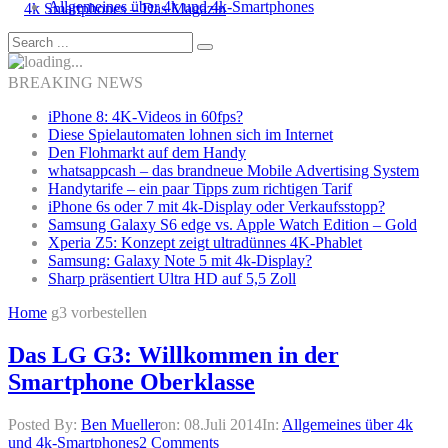
Allgemeines über 4k und 4k-Smartphones
BREAKING NEWS
iPhone 8: 4K-Videos in 60fps?
Diese Spielautomaten lohnen sich im Internet
Den Flohmarkt auf dem Handy
whatsappcash – das brandneue Mobile Advertising System
Handytarife – ein paar Tipps zum richtigen Tarif
iPhone 6s oder 7 mit 4k-Display oder Verkaufsstopp?
Samsung Galaxy S6 edge vs. Apple Watch Edition – Gold
Xperia Z5: Konzept zeigt ultradünnes 4K-Phablet
Samsung: Galaxy Note 5 mit 4k-Display?
Sharp präsentiert Ultra HD auf 5,5 Zoll
Home
g3 vorbestellen
Das LG G3: Willkommen in der
Smartphone Oberklasse
Posted By:
Ben Mueller
on:
08.Juli 2014
In:
Allgemeines über 4k
und 4k-Smartphones
2 Comments