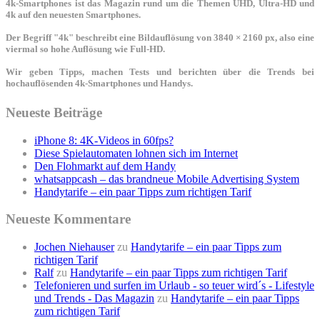
4k-Smartphones ist das Magazin rund um die Themen UHD, Ultra-HD und
4k auf den neuesten Smartphones.
Der Begriff "4k" beschreibt eine Bildauflösung von 3840 × 2160 px, also eine
viermal so hohe Auflösung wie Full-HD.
Wir geben Tipps, machen Tests und berichten über die Trends bei
hochauflösenden 4k-Smartphones und Handys.
Neueste Beiträge
iPhone 8: 4K-Videos in 60fps?
Diese Spielautomaten lohnen sich im Internet
Den Flohmarkt auf dem Handy
whatsappcash – das brandneue Mobile Advertising System
Handytarife – ein paar Tipps zum richtigen Tarif
Neueste Kommentare
Jochen Niehauser
zu
Handytarife – ein paar Tipps zum
richtigen Tarif
Ralf
zu
Handytarife – ein paar Tipps zum richtigen Tarif
Telefonieren und surfen im Urlaub - so teuer wird´s - Lifestyle
und Trends - Das Magazin
zu
Handytarife – ein paar Tipps
zum richtigen Tarif