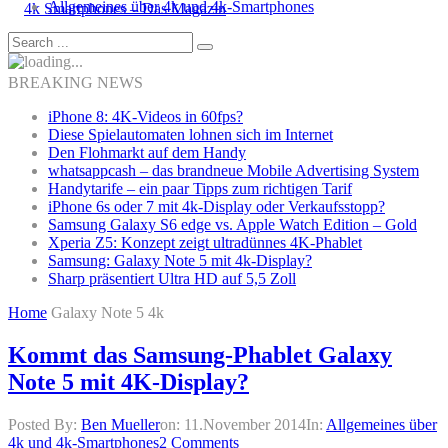
Allgemeines über 4k und 4k-Smartphones
BREAKING NEWS
iPhone 8: 4K-Videos in 60fps?
Diese Spielautomaten lohnen sich im Internet
Den Flohmarkt auf dem Handy
whatsappcash – das brandneue Mobile Advertising System
Handytarife – ein paar Tipps zum richtigen Tarif
iPhone 6s oder 7 mit 4k-Display oder Verkaufsstopp?
Samsung Galaxy S6 edge vs. Apple Watch Edition – Gold
Xperia Z5: Konzept zeigt ultradünnes 4K-Phablet
Samsung: Galaxy Note 5 mit 4k-Display?
Sharp präsentiert Ultra HD auf 5,5 Zoll
Home
Galaxy Note 5 4k
Kommt das Samsung-Phablet Galaxy
Note 5 mit 4K-Display?
Posted By:
Ben Mueller
on:
11.November 2014
In:
Allgemeines über
4k und 4k-Smartphones
2 Comments