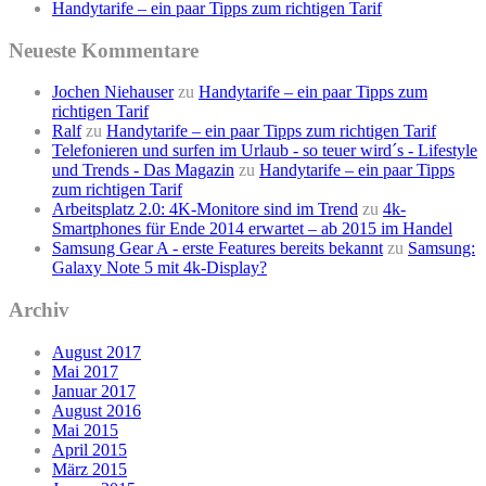
Handytarife – ein paar Tipps zum richtigen Tarif
Neueste Kommentare
Jochen Niehauser
zu
Handytarife – ein paar Tipps zum
richtigen Tarif
Ralf
zu
Handytarife – ein paar Tipps zum richtigen Tarif
Telefonieren und surfen im Urlaub - so teuer wird´s - Lifestyle
und Trends - Das Magazin
zu
Handytarife – ein paar Tipps
zum richtigen Tarif
Arbeitsplatz 2.0: 4K-Monitore sind im Trend
zu
4k-
Smartphones für Ende 2014 erwartet – ab 2015 im Handel
Samsung Gear A - erste Features bereits bekannt
zu
Samsung:
Galaxy Note 5 mit 4k-Display?
Archiv
August 2017
Mai 2017
Januar 2017
August 2016
Mai 2015
April 2015
März 2015