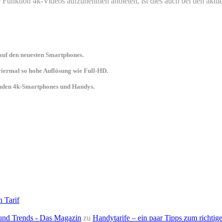
ie Funktion 4k-Videos aufzunehmen anbieten, ist dies auch bei den ak
uf den neuesten Smartphones.
 viermal so hohe Auflösung wie Full-HD.
senden 4k-Smartphones und Handys.
n Tarif
e und Trends - Das Magazin
zu
Handytarife – ein paar Tipps zum richtige