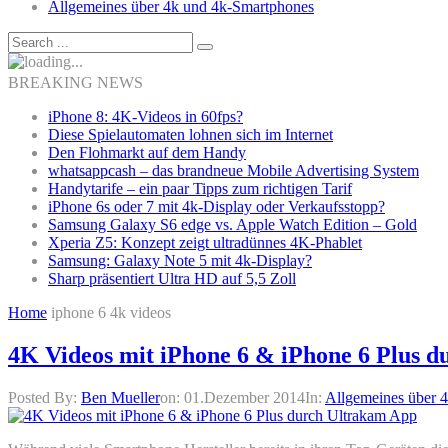
Allgemeines über 4k und 4k-Smartphones
BREAKING NEWS
iPhone 8: 4K-Videos in 60fps?
Diese Spielautomaten lohnen sich im Internet
Den Flohmarkt auf dem Handy
whatsappcash – das brandneue Mobile Advertising System
Handytarife – ein paar Tipps zum richtigen Tarif
iPhone 6s oder 7 mit 4k-Display oder Verkaufsstopp?
Samsung Galaxy S6 edge vs. Apple Watch Edition – Gold
Xperia Z5: Konzept zeigt ultradünnes 4K-Phablet
Samsung: Galaxy Note 5 mit 4k-Display?
Sharp präsentiert Ultra HD auf 5,5 Zoll
Home
iphone 6 4k videos
4K Videos mit iPhone 6 & iPhone 6 Plus 
Posted By:
Ben Mueller
on:
01.Dezember 2014
In:
Allgemeines über 