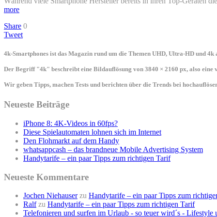
Während viele Smartphone Hersteller bereits in ihren Top-Geräten d
more
Share
0
Tweet
4k-Smartphones ist das Magazin rund um die Themen UHD, Ultra-HD und 4k a
Der Begriff "4k" beschreibt eine Bildauflösung von 3840 × 2160 px, also eine
Wir geben Tipps, machen Tests und berichten über die Trends bei hochauflö
Neueste Beiträge
iPhone 8: 4K-Videos in 60fps?
Diese Spielautomaten lohnen sich im Internet
Den Flohmarkt auf dem Handy
whatsappcash – das brandneue Mobile Advertising System
Handytarife – ein paar Tipps zum richtigen Tarif
Neueste Kommentare
Jochen Niehauser
zu
Handytarife – ein paar Tipps zum richtige
Ralf
zu
Handytarife – ein paar Tipps zum richtigen Tarif
Telefonieren und surfen im Urlaub - so teuer wird´s - Lifestyl