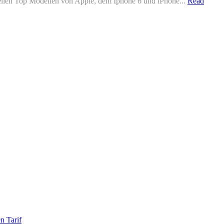
tuellen Top Modellen von Apple, dem Iphone 6 und iPhone...
Read
n Tarif