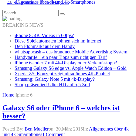
Allgemeines über 4k und 4k-Smartphones
BREAKING NEWS
iPhone 8: 4K-Videos in 60fps?
Diese Spielautomaten lohnen sich im Internet
Den Flohmarkt auf dem Handy
whatsappcash – das brandneue Mobile Advertising System
Handytarife – ein paar Tipps zum richtigen Tarif
iPhone 6s oder 7 mit 4k-Display oder Verkaufsstopp?
Samsung Galaxy S6 edge vs. Apple Watch Edition – Gold
Xperia Z5: Konzept zeigt ultradünnes 4K-Phablet
Samsung: Galaxy Note 5 mit 4k-Display?
Sharp präsentiert Ultra HD auf 5,5 Zoll
Home
Iphone 6
Galaxy S6 oder iPhone 6 – welches ist
besser?
Posted By:
Ben Mueller
on:
30.März 2015
In:
Allgemeines über 4k
und 4k-Smartphones
1 Comment