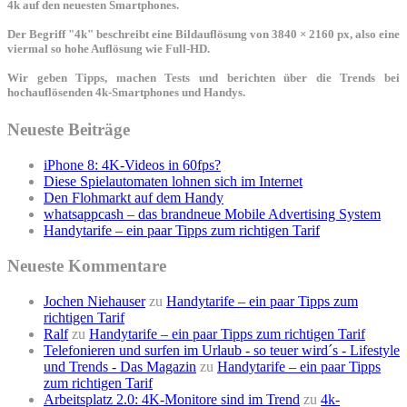
4k auf den neuesten Smartphones.
Der Begriff "4k" beschreibt eine Bildauflösung von 3840 × 2160 px, also eine
viermal so hohe Auflösung wie Full-HD.
Wir geben Tipps, machen Tests und berichten über die Trends bei
hochauflösenden 4k-Smartphones und Handys.
Neueste Beiträge
iPhone 8: 4K-Videos in 60fps?
Diese Spielautomaten lohnen sich im Internet
Den Flohmarkt auf dem Handy
whatsappcash – das brandneue Mobile Advertising System
Handytarife – ein paar Tipps zum richtigen Tarif
Neueste Kommentare
Jochen Niehauser
zu
Handytarife – ein paar Tipps zum
richtigen Tarif
Ralf
zu
Handytarife – ein paar Tipps zum richtigen Tarif
Telefonieren und surfen im Urlaub - so teuer wird´s - Lifestyle
und Trends - Das Magazin
zu
Handytarife – ein paar Tipps
zum richtigen Tarif
Arbeitsplatz 2.0: 4K-Monitore sind im Trend
zu
4k-