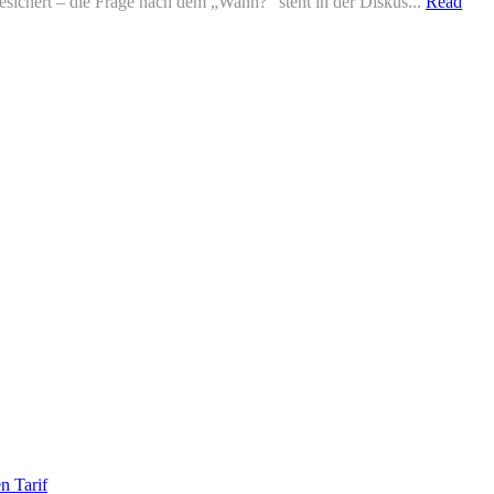
sichert – die Frage nach dem „Wann?“ steht in der Diskus...
Read
n Tarif