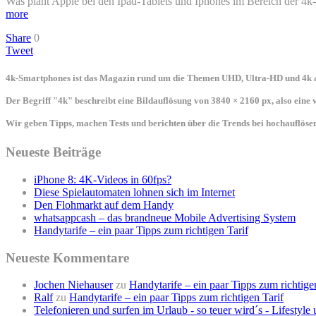
Was plant Apple bei den Ipad-Tablets und Iphones im Bereich der 4k
more
Share
0
Tweet
4k-Smartphones ist das Magazin rund um die Themen UHD, Ultra-HD und 4k a
Der Begriff "4k" beschreibt eine Bildauflösung von 3840 × 2160 px, also eine
Wir geben Tipps, machen Tests und berichten über die Trends bei hochauflö
Neueste Beiträge
iPhone 8: 4K-Videos in 60fps?
Diese Spielautomaten lohnen sich im Internet
Den Flohmarkt auf dem Handy
whatsappcash – das brandneue Mobile Advertising System
Handytarife – ein paar Tipps zum richtigen Tarif
Neueste Kommentare
Jochen Niehauser
zu
Handytarife – ein paar Tipps zum richtige
Ralf
zu
Handytarife – ein paar Tipps zum richtigen Tarif
Telefonieren und surfen im Urlaub - so teuer wird´s - Lifestyl