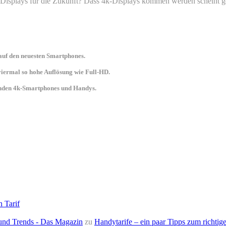
-Displays für die Zukunft? Dass 4k-Displays kommen werden scheint ge
uf den neuesten Smartphones.
 viermal so hohe Auflösung wie Full-HD.
senden 4k-Smartphones und Handys.
n Tarif
e und Trends - Das Magazin
zu
Handytarife – ein paar Tipps zum richtige