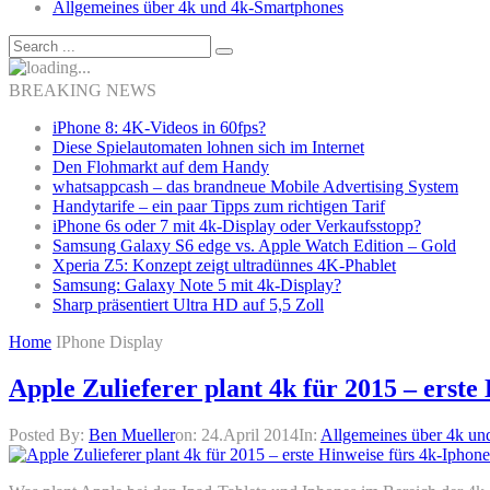
Allgemeines über 4k und 4k-Smartphones
BREAKING NEWS
iPhone 8: 4K-Videos in 60fps?
Diese Spielautomaten lohnen sich im Internet
Den Flohmarkt auf dem Handy
whatsappcash – das brandneue Mobile Advertising System
Handytarife – ein paar Tipps zum richtigen Tarif
iPhone 6s oder 7 mit 4k-Display oder Verkaufsstopp?
Samsung Galaxy S6 edge vs. Apple Watch Edition – Gold
Xperia Z5: Konzept zeigt ultradünnes 4K-Phablet
Samsung: Galaxy Note 5 mit 4k-Display?
Sharp präsentiert Ultra HD auf 5,5 Zoll
Home
IPhone Display
Apple Zulieferer plant 4k für 2015 – erste
Posted By:
Ben Mueller
on:
24.April 2014
In:
Allgemeines über 4k un