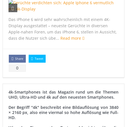
Samsung Galaxy S6 edge vs. Apple Watch Edition – Gold
Xperia Z5: Konzept zeigt ultradünnes 4K-Phablet
Das iPhone 6 wird sehr wahrscheinlich mit einem 4K-
Samsung: Galaxy Note 5 mit 4k-Display?
Display ausgestattet – neueste Gerüchte in diversen
Apple-nahen Foren, um das iPhone 6, stellen in Aussicht,
Sharp präsentiert Ultra HD auf 5,5 Zoll
dass die Nutzer sich übe...
Read more
Share
Tweet
0
4k-Smartphones ist das Magazin rund um die Themen
UHD, Ultra-HD und 4k auf den neuesten Smartphones.
Der Begriff "4k" beschreibt eine Bildauflösung von 3840
× 2160 px, also eine viermal so hohe Auflösung wie Full-
HD.