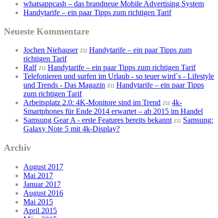
whatsappcash – das brandneue Mobile Advertising System
Handytarife – ein paar Tipps zum richtigen Tarif
Neueste Kommentare
Jochen Niehauser
zu
Handytarife – ein paar Tipps zum
richtigen Tarif
Ralf
zu
Handytarife – ein paar Tipps zum richtigen Tarif
Telefonieren und surfen im Urlaub - so teuer wird´s - Lifestyle
und Trends - Das Magazin
zu
Handytarife – ein paar Tipps
zum richtigen Tarif
Arbeitsplatz 2.0: 4K-Monitore sind im Trend
zu
4k-
Smartphones für Ende 2014 erwartet – ab 2015 im Handel
Samsung Gear A - erste Features bereits bekannt
zu
Samsung:
Galaxy Note 5 mit 4k-Display?
Archiv
August 2017
Mai 2017
Januar 2017
August 2016
Mai 2015
April 2015