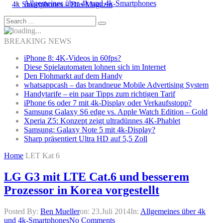
Allgemeines über 4k und 4k-Smartphones
BREAKING NEWS
iPhone 8: 4K-Videos in 60fps?
Diese Spielautomaten lohnen sich im Internet
Den Flohmarkt auf dem Handy
whatsappcash – das brandneue Mobile Advertising System
Handytarife – ein paar Tipps zum richtigen Tarif
iPhone 6s oder 7 mit 4k-Display oder Verkaufsstopp?
Samsung Galaxy S6 edge vs. Apple Watch Edition – Gold
Xperia Z5: Konzept zeigt ultradünnes 4K-Phablet
Samsung: Galaxy Note 5 mit 4k-Display?
Sharp präsentiert Ultra HD auf 5,5 Zoll
Home
LET Kat 6
LG G3 mit LTE Cat.6 und besserem
Prozessor in Korea vorgestellt
Posted By:
Ben Mueller
on:
23.Juli 2014
In:
Allgemeines über 4k
und 4k-Smartphones
No Comments