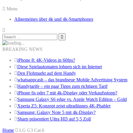
Menu
Allgemeines über 4k und 4k-Smartphones
BREAKING NEWS
iPhone 8: 4K-Videos in 60fps?
Diese Spielautomaten lohnen sich im Internet
Den Flohmarkt auf dem Handy
whatsappcash – das brandneue Mobile Advertising System
Handytarife – ein paar Tipps zum richtigen Tarif
iPhone 6s oder 7 mit 4k-Display oder Verkaufsstopp?
Samsung Galaxy S6 edge vs. Apple Watch Edition – Gold
Xperia Z5: Konzept zeigt ultradünnes 4K-Phablet
Samsung: Galaxy Note 5 mit 4k-Display?
Sharp präsentiert Ultra HD auf 5,5 Zoll
Home
LG G3 Cat.6