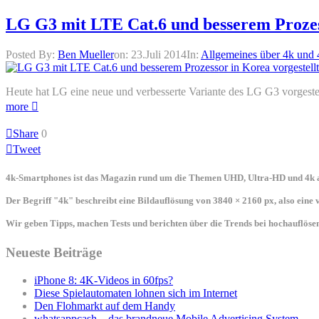
LG G3 mit LTE Cat.6 und besserem Prozess
Posted By:
Ben Mueller
on:
23.Juli 2014
In:
Allgemeines über 4k und
Heute hat LG eine neue und verbesserte Variante des LG G3 vorgestel
more
Share
0
Tweet
4k-Smartphones ist das Magazin rund um die Themen UHD, Ultra-HD und 4k a
Der Begriff "4k" beschreibt eine Bildauflösung von 3840 × 2160 px, also eine
Wir geben Tipps, machen Tests und berichten über die Trends bei hochauflö
Neueste Beiträge
iPhone 8: 4K-Videos in 60fps?
Diese Spielautomaten lohnen sich im Internet
Den Flohmarkt auf dem Handy
whatsappcash – das brandneue Mobile Advertising System