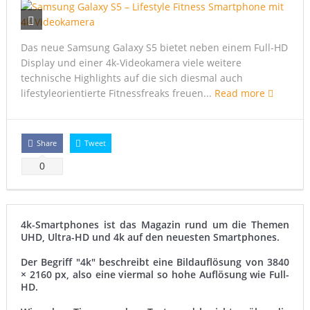
Samsung Galaxy S6 edge vs. Apple Watch Edition – Gold
Xperia Z5: Konzept zeigt ultradünnes 4K-Phablet
Das neue Samsung Galaxy S5 bietet neben einem Full-HD
Samsung: Galaxy Note 5 mit 4k-Display?
Display und einer 4k-Videokamera viele weitere
technische Highlights auf die sich diesmal auch
Sharp präsentiert Ultra HD auf 5,5 Zoll
lifestyleorientierte Fitnessfreaks freuen...
Read more
Share
Tweet
0
4k-Smartphones ist das Magazin rund um die Themen
UHD, Ultra-HD und 4k auf den neuesten Smartphones.
Der Begriff "4k" beschreibt eine Bildauflösung von 3840
× 2160 px, also eine viermal so hohe Auflösung wie Full-
HD.