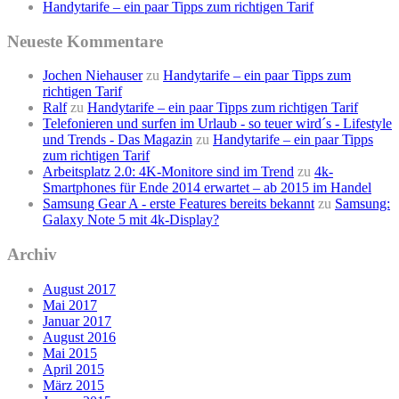
Handytarife – ein paar Tipps zum richtigen Tarif
Neueste Kommentare
Jochen Niehauser
zu
Handytarife – ein paar Tipps zum
richtigen Tarif
Ralf
zu
Handytarife – ein paar Tipps zum richtigen Tarif
Telefonieren und surfen im Urlaub - so teuer wird´s - Lifestyle
und Trends - Das Magazin
zu
Handytarife – ein paar Tipps
zum richtigen Tarif
Arbeitsplatz 2.0: 4K-Monitore sind im Trend
zu
4k-
Smartphones für Ende 2014 erwartet – ab 2015 im Handel
Samsung Gear A - erste Features bereits bekannt
zu
Samsung:
Galaxy Note 5 mit 4k-Display?
Archiv
August 2017
Mai 2017
Januar 2017
August 2016
Mai 2015
April 2015
März 2015