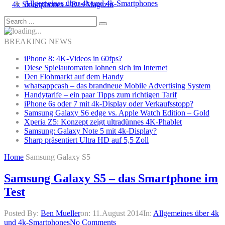
Allgemeines über 4k und 4k-Smartphones
BREAKING NEWS
iPhone 8: 4K-Videos in 60fps?
Diese Spielautomaten lohnen sich im Internet
Den Flohmarkt auf dem Handy
whatsappcash – das brandneue Mobile Advertising System
Handytarife – ein paar Tipps zum richtigen Tarif
iPhone 6s oder 7 mit 4k-Display oder Verkaufsstopp?
Samsung Galaxy S6 edge vs. Apple Watch Edition – Gold
Xperia Z5: Konzept zeigt ultradünnes 4K-Phablet
Samsung: Galaxy Note 5 mit 4k-Display?
Sharp präsentiert Ultra HD auf 5,5 Zoll
Home
Samsung Galaxy S5
Samsung Galaxy S5 – das Smartphone im
Test
Posted By:
Ben Mueller
on:
11.August 2014
In:
Allgemeines über 4k
und 4k-Smartphones
No Comments