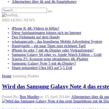
Allgemeines über 4k und 4k-Smartphones
BREAKING NEWS
iPhone 8: 4K-Videos in 60fps?
Diese Spielautomaten lohnen sich im Internet
Den Flohmarkt auf dem Handy
whatsappcash – das brandneue Mobile Advertising System
Handytarife – ein paar Tipps zum richtigen Tarif
iPhone 6s oder 7 mit 4k-Display oder Verkaufsstopp?
Samsung Galaxy S6 edge vs. Apple Watch Edition – Gold
Xperia Z5: Konzept zeigt ultradünnes 4K-Phablet
Samsung: Galaxy Note 5 mit 4k-Display?
Sharp präsentiert Ultra HD auf 5,5 Zoll
Home
Samsung Phablet
Wird das Samsung Galaxy Note 4 das erst
Posted By:
Ben Mueller
on:
15.April 2014
In:
Allgemeines über 4k un