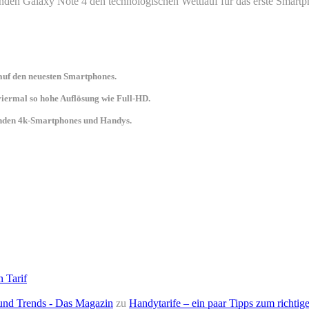
en Galaxy Note 4 den technologischen Wettlauf für das erste Smartph
uf den neuesten Smartphones.
 viermal so hohe Auflösung wie Full-HD.
senden 4k-Smartphones und Handys.
n Tarif
e und Trends - Das Magazin
zu
Handytarife – ein paar Tipps zum richtige