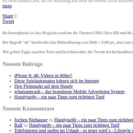
Es sieht danach aus, als ob Samsung mit dem im Herbst 2014 kommend
more
Share
0
Tweet
4k-Smartphones ist das Magazin rund um die Themen UHD, Ultra-HD und 4k a
Der Begriff "4k" beschreibt eine Bildauflösung von 3840 × 2160 px, also eine
Wir geben Tipps, machen Tests und berichten über die Trends bei hochauflö
Neueste Beiträge
iPhone 8: 4K-Videos in 60fps?
Diese Spielautomaten lohnen sich im Internet
Den Flohmarkt auf dem Handy
whatsappcash – das brandneue Mobile Advertising System
Handytarife – ein paar Tipps zum richtigen Tarif
Neueste Kommentare
Jochen Niehauser
zu
Handytarife – ein paar Tipps zum richtige
Ralf
zu
Handytarife – ein paar Tipps zum richtigen Tarif
Telefonieren und surfen im Urlaub - so teuer wird´s - Lifestyl