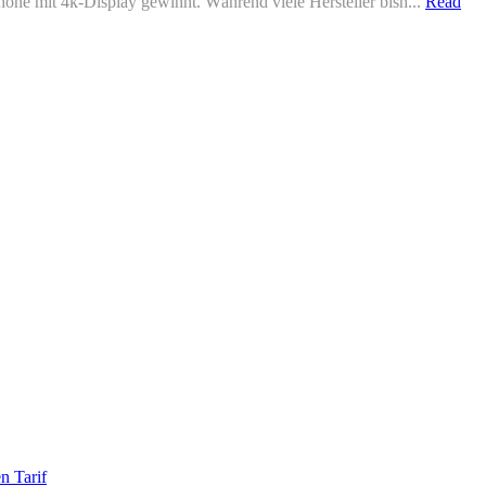
one mit 4k-Display gewinnt. Während viele Hersteller bish...
Read
n Tarif