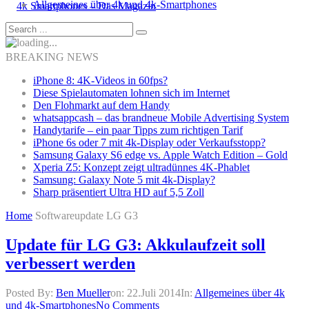
Allgemeines über 4k und 4k-Smartphones
BREAKING NEWS
iPhone 8: 4K-Videos in 60fps?
Diese Spielautomaten lohnen sich im Internet
Den Flohmarkt auf dem Handy
whatsappcash – das brandneue Mobile Advertising System
Handytarife – ein paar Tipps zum richtigen Tarif
iPhone 6s oder 7 mit 4k-Display oder Verkaufsstopp?
Samsung Galaxy S6 edge vs. Apple Watch Edition – Gold
Xperia Z5: Konzept zeigt ultradünnes 4K-Phablet
Samsung: Galaxy Note 5 mit 4k-Display?
Sharp präsentiert Ultra HD auf 5,5 Zoll
Home
Softwareupdate LG G3
Update für LG G3: Akkulaufzeit soll
verbessert werden
Posted By:
Ben Mueller
on:
22.Juli 2014
In:
Allgemeines über 4k
und 4k-Smartphones
No Comments