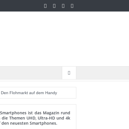
Den Flohmarkt auf dem Handy
 Tipps zum richtigen Tarif
-Smartphones ist das Magazin rund
. Apple Watch Edition – Gold
 die Themen UHD, Ultra-HD und 4k
f den neuesten Smartphones.
-Display?