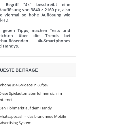
r Begriff "4k" beschreibt eine
dauflösung von 3840 × 2160 px, also
ne viermal so hohe Auflösung wie
l-HD.
r geben Tipps, machen Tests und
richten über die Trends bei
chauflösenden 4k-Smartphones
d Handys.
UESTE BEITRÄGE
iPhone 8: 4K-Videos in 60fps?
Diese Spielautomaten lohnen sich im
Internet
Den Flohmarkt auf dem Handy
whatsappcash – das brandneue Mobile
Advertising System