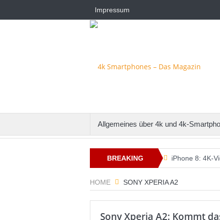
Impressum
Allgemeines über 4k und 4k-Smartph
BREAKING
iPhone 8: 4K-Vi
whatsappcash –
NEWS
HOME
SONY XPERIA A2
iPhone 6s oder 
Sony Xperia A2: Kommt da
Xperia Z5: Konz