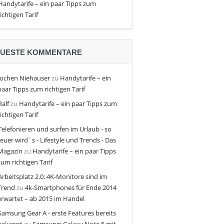
Handytarife – ein paar Tipps zum
richtigen Tarif
UESTE KOMMENTARE
Jochen Niehauser
zu
Handytarife – ein
paar Tipps zum richtigen Tarif
Ralf
zu
Handytarife – ein paar Tipps zum
richtigen Tarif
Telefonieren und surfen im Urlaub - so
teuer wird´s - Lifestyle und Trends - Das
Magazin
zu
Handytarife – ein paar Tipps
zum richtigen Tarif
Arbeitsplatz 2.0: 4K-Monitore sind im
Trend
zu
4k-Smartphones für Ende 2014
erwartet – ab 2015 im Handel
Samsung Gear A - erste Features bereits