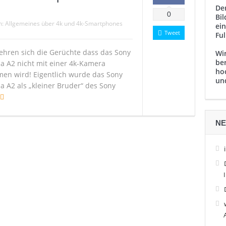
De
rt Ultra HD auf 5,5 Zoll
0
Bil
n:
Allgemeines über 4k und 4k-Smartphones
ei
Tweet
Ful
ehren sich die Gerüchte dass das Sony
Wi
be
ia A2 nicht mit einer 4k-Kamera
ho
en wird! Eigentlich wurde das Sony
un
a A2 als „kleiner Bruder“ des Sony
NE