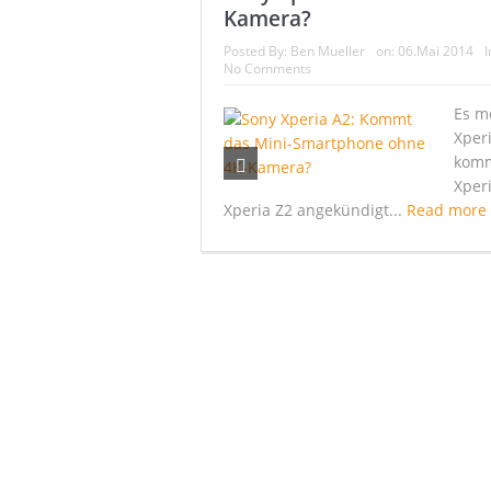
Kamera?
Sharp präsentie
Posted By:
Ben Mueller
on:
06.Mai 2014
I
No Comments
Es m
Xper
komm
Xperi
Xperia Z2 angekündigt...
Read more