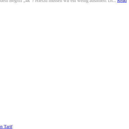
dem Begriff „4k“? Hierzu müssen wir ein wenig ausholen: Di...
Read
n Tarif