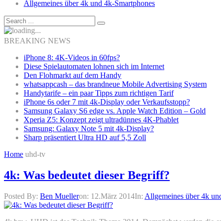
Allgemeines über 4k und 4k-Smartphones
BREAKING NEWS
iPhone 8: 4K-Videos in 60fps?
Diese Spielautomaten lohnen sich im Internet
Den Flohmarkt auf dem Handy
whatsappcash – das brandneue Mobile Advertising System
Handytarife – ein paar Tipps zum richtigen Tarif
iPhone 6s oder 7 mit 4k-Display oder Verkaufsstopp?
Samsung Galaxy S6 edge vs. Apple Watch Edition – Gold
Xperia Z5: Konzept zeigt ultradünnes 4K-Phablet
Samsung: Galaxy Note 5 mit 4k-Display?
Sharp präsentiert Ultra HD auf 5,5 Zoll
Home
uhd-tv
4k: Was bedeutet dieser Begriff?
Posted By:
Ben Mueller
on:
12.März 2014
In:
Allgemeines über 4k un