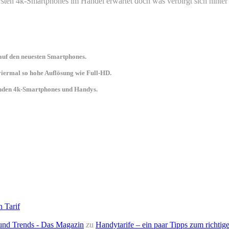
en 4k-Smartphones im Handel erwartet doch was verbirgt sich hinter 
uf den neuesten Smartphones.
 viermal so hohe Auflösung wie Full-HD.
senden 4k-Smartphones und Handys.
n Tarif
e und Trends - Das Magazin
zu
Handytarife – ein paar Tipps zum richtige