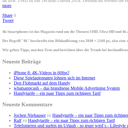
4k bzw. UHD ist das Technik-Thema 2014. Demnächst werden die erst
more
Share
0
Tweet
4k-Smartphones ist das Magazin rund um die Themen UHD, Ultra-HD und 4k a
Der Begriff "4k" beschreibt eine Bildauflösung von 3840 × 2160 px, also eine
Wir geben Tipps, machen Tests und berichten über die Trends bei hochauflö
Neueste Beiträge
iPhone 8: 4K-Videos in 60fps?
Diese Spielautomaten lohnen sich im Internet
Den Flohmarkt auf dem Handy
whatsappcash – das brandneue Mobile Advertising System
Handytarife – ein paar Tipps zum richtigen Tarif
Neueste Kommentare
Jochen Niehauser
zu
Handytarife – ein paar Tipps zum richtige
Ralf
zu
Handytarife – ein paar Tipps zum richtigen Tarif
Telefonieren und surfen im Urlaub - so teuer wird´s - Lifestyl