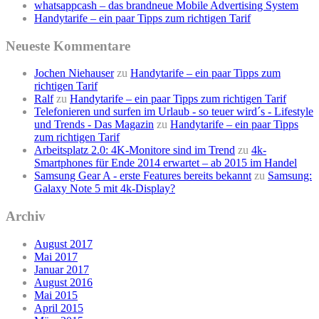
whatsappcash – das brandneue Mobile Advertising System
Handytarife – ein paar Tipps zum richtigen Tarif
Neueste Kommentare
Jochen Niehauser
zu
Handytarife – ein paar Tipps zum
richtigen Tarif
Ralf
zu
Handytarife – ein paar Tipps zum richtigen Tarif
Telefonieren und surfen im Urlaub - so teuer wird´s - Lifestyle
und Trends - Das Magazin
zu
Handytarife – ein paar Tipps
zum richtigen Tarif
Arbeitsplatz 2.0: 4K-Monitore sind im Trend
zu
4k-
Smartphones für Ende 2014 erwartet – ab 2015 im Handel
Samsung Gear A - erste Features bereits bekannt
zu
Samsung:
Galaxy Note 5 mit 4k-Display?
Archiv
August 2017
Mai 2017
Januar 2017
August 2016
Mai 2015
April 2015