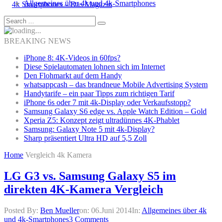
Allgemeines über 4k und 4k-Smartphones
BREAKING NEWS
iPhone 8: 4K-Videos in 60fps?
Diese Spielautomaten lohnen sich im Internet
Den Flohmarkt auf dem Handy
whatsappcash – das brandneue Mobile Advertising System
Handytarife – ein paar Tipps zum richtigen Tarif
iPhone 6s oder 7 mit 4k-Display oder Verkaufsstopp?
Samsung Galaxy S6 edge vs. Apple Watch Edition – Gold
Xperia Z5: Konzept zeigt ultradünnes 4K-Phablet
Samsung: Galaxy Note 5 mit 4k-Display?
Sharp präsentiert Ultra HD auf 5,5 Zoll
Home
Vergleich 4k Kamera
LG G3 vs. Samsung Galaxy S5 im
direkten 4K-Kamera Vergleich
Posted By:
Ben Mueller
on:
06.Juni 2014
In:
Allgemeines über 4k
und 4k-Smartphones
3 Comments