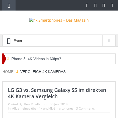
Menu
iPhone 8: 4K-Videos in 60fps?
Diese Spielautomaten lohnen sich im Internet
HOME
VERGLEICH 4K KAMERAS
Den Flohmarkt auf dem Handy
LG G3 vs. Samsung Galaxy S5 im direkten
whatsappcash – das brandneue Mobile Advertising System
4K-Kamera Vergleich
Handytarife – ein paar Tipps zum richtigen Tarif
Posted By:
Ben Mueller
on:
06.Juni 2014
In:
Allgemeines über 4k und 4k-Smartphones
3 Comments
iPhone 6s oder 7 mit 4k-Display oder Verkaufsstopp?