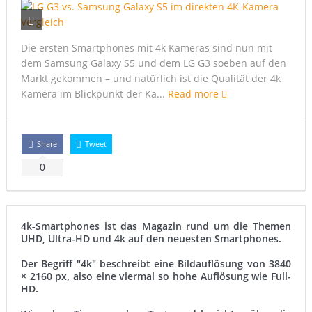
Samsung Galaxy S6 edge vs. Apple Watch Edition – Gold
Xperia Z5: Konzept zeigt ultradünnes 4K-Phablet
Die ersten Smartphones mit 4k Kameras sind nun mit
Samsung: Galaxy Note 5 mit 4k-Display?
dem Samsung Galaxy S5 und dem LG G3 soeben auf den
Markt gekommen – und natürlich ist die Qualität der 4k
Sharp präsentiert Ultra HD auf 5,5 Zoll
Kamera im Blickpunkt der Kä...
Read more
Share
Tweet
0
4k-Smartphones ist das Magazin rund um die Themen
UHD, Ultra-HD und 4k auf den neuesten Smartphones.
Der Begriff "4k" beschreibt eine Bildauflösung von 3840
× 2160 px, also eine viermal so hohe Auflösung wie Full-
HD.