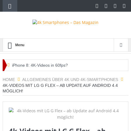
Menu
iPhone 8: 4K-Videos in 60fps?
Diese Spielautomaten lohnen sich im Internet
HOME
ALLGEMEINES ÜBER 4K UND 4K-SMARTPHONES
4K-VIDEOS MIT LG G FLEX – AB UPDATE AUF ANDROID 4.4
Den Flohmarkt auf dem Handy
MÖGLICH!
whatsappcash – das brandneue Mobile Advertising System
Handytarife – ein paar Tipps zum richtigen Tarif
iPhone 6s oder 7 mit 4k-Display oder Verkaufsstopp?
4k-Videos mit LG G Flex – ab