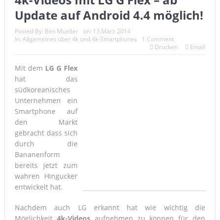
Samsung Galaxy S6 edge vs. Apple Watch Edition – Gold
Update auf Android 4.4 möglich!
Xperia Z5: Konzept zeigt ultradünnes 4K-Phablet
Posted By:
Ben Mueller
on:
13.März 2014
In:
Allgemeines über 4k und 4k-Smartphones
1 Comment
Samsung: Galaxy Note 5 mit 4k-Display?
Drucken
Email
Sharp präsentiert Ultra HD auf 5,5 Zoll
Mit dem
LG G Flex
hat das
südkoreanisches
Unternehmen ein
Smartphone auf
den Markt
gebracht dass sich
durch die
Bananenform
bereits jetzt zum
wahren Hingucker
entwickelt hat.
Nachdem auch LG erkannt hat wie wichtig die
Möglichkeit
4k-Videos
aufnehmen zu können für den