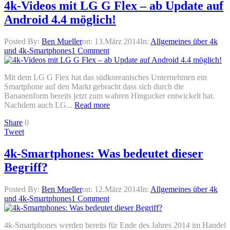
4k-Videos mit LG G Flex – ab Update auf
Android 4.4 möglich!
Posted By:
Ben Mueller
on:
13.März 2014
In:
Allgemeines über 4k
und 4k-Smartphones
1 Comment
Mit dem LG G Flex hat das südkoreanisches Unternehmen ein
Smartphone auf den Markt gebracht dass sich durch die
Bananenform bereits jetzt zum wahren Hingucker entwickelt hat.
Nachdem auch LG...
Read more
Share
0
Tweet
4k-Smartphones: Was bedeutet dieser
Begriff?
Posted By:
Ben Mueller
on:
12.März 2014
In:
Allgemeines über 4k
und 4k-Smartphones
1 Comment
4k-Smartphones werden bereits für Ende des Jahres 2014 im Handel