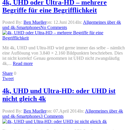
4k, UHD oder Ultra-HD – mehrere
Begriffe für eine Begrifflichkeit
Posted By:
Ben Mueller
on:
12.Juni 2014
In:
Allgemeines über 4k
und 4k-Smartphones
No Comments
Mit 4k, UHD und Ultra-HD wird gerne immer das selbe – nämlich
eine Auflösung von 3.840 × 2.160 Bildpunkten beschrieben. Dies
ist nicht korrekt! Genau genommen ist UHD nicht zwangsläufig
4k,...
Read more
Share
0
Tweet
4k, UHD und Ultra-HD: oder UHD ist
nicht gleich 4k
Posted By:
Ben Mueller
on:
07.April 2014
In:
Allgemeines über 4k
und 4k-Smartphones
3 Comments