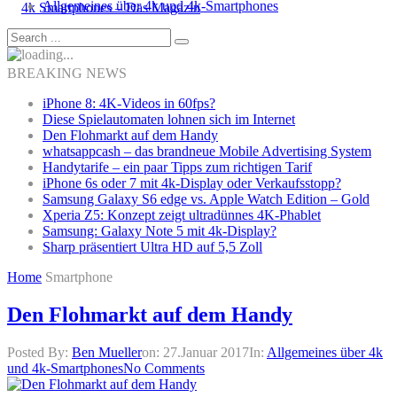
Allgemeines über 4k und 4k-Smartphones
BREAKING NEWS
iPhone 8: 4K-Videos in 60fps?
Diese Spielautomaten lohnen sich im Internet
Den Flohmarkt auf dem Handy
whatsappcash – das brandneue Mobile Advertising System
Handytarife – ein paar Tipps zum richtigen Tarif
iPhone 6s oder 7 mit 4k-Display oder Verkaufsstopp?
Samsung Galaxy S6 edge vs. Apple Watch Edition – Gold
Xperia Z5: Konzept zeigt ultradünnes 4K-Phablet
Samsung: Galaxy Note 5 mit 4k-Display?
Sharp präsentiert Ultra HD auf 5,5 Zoll
Home
Smartphone
Den Flohmarkt auf dem Handy
Posted By:
Ben Mueller
on:
27.Januar 2017
In:
Allgemeines über 4k
und 4k-Smartphones
No Comments