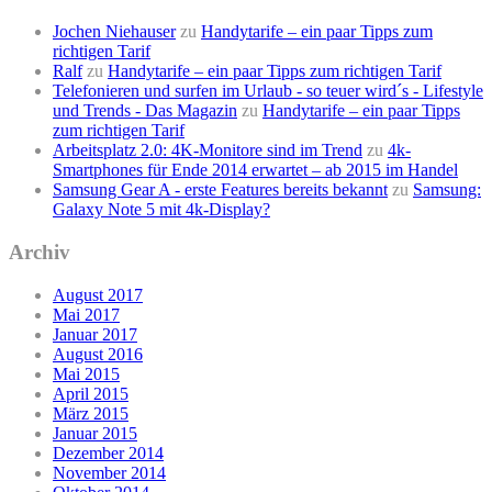
Jochen Niehauser
zu
Handytarife – ein paar Tipps zum
richtigen Tarif
Ralf
zu
Handytarife – ein paar Tipps zum richtigen Tarif
Telefonieren und surfen im Urlaub - so teuer wird´s - Lifestyle
und Trends - Das Magazin
zu
Handytarife – ein paar Tipps
zum richtigen Tarif
Arbeitsplatz 2.0: 4K-Monitore sind im Trend
zu
4k-
Smartphones für Ende 2014 erwartet – ab 2015 im Handel
Samsung Gear A - erste Features bereits bekannt
zu
Samsung:
Galaxy Note 5 mit 4k-Display?
Archiv
August 2017
Mai 2017
Januar 2017
August 2016
Mai 2015
April 2015
März 2015
Januar 2015
Dezember 2014
November 2014